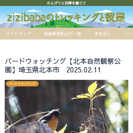
のんびりと四季を感じて
サイトマップ
地域季節別山行一覧
寺社巡り
リン
バードウォッチング【北本自然観察公
園】埼玉県北本市 2025.02.11
バードウオッチング