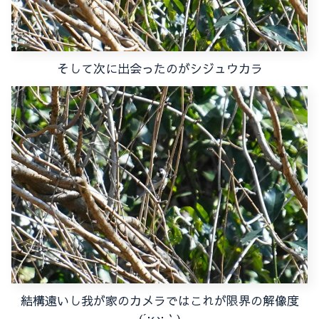
そして次に出会ったのがシジュウカラ
結構遠いし我が家のカメラではこれが限界の解像度
(´;ω;｀)