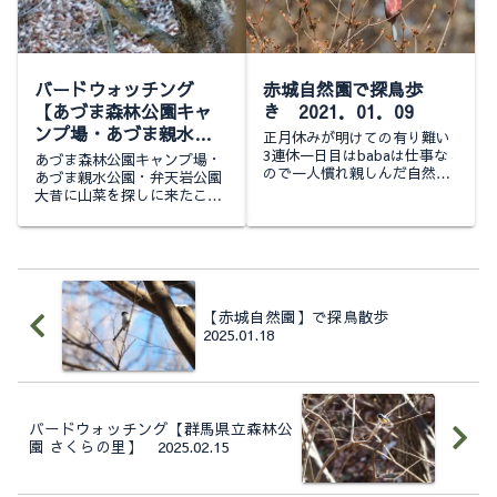
バードウォッチング
赤城自然園で探鳥歩
【あづま森林公園キャ
き 2021．01．09
ンプ場・あづま親水公
正月休みが明けての有り難い
園・弁天岩公園・利根
3連休一日目はbabaは仕事な
あづま森林公園キャンプ場・
ので一人慣れ親しんだ自然園
川河川敷】
あづま親水公園・弁天岩公園
へとルリビタキとミヤマホウ
大昔に山菜を探しに来たこと
2025/03/01
ジロ狙いで朝一で出かけてき
のある公園にバードウォッチ
ました園内を歩く人はまだ少
ングにやって来ました可愛い
なく見掛ける来園者のカメラ
木馬です声はするものの姿は
のレンズは皆長...
見えずマンサクが咲いてまし
たあまり取れ高は無...
【赤城自然園】で探鳥散歩
2025.01.18
バードウォッチング【群馬県立森林公
園 さくらの里】 2025.02.15