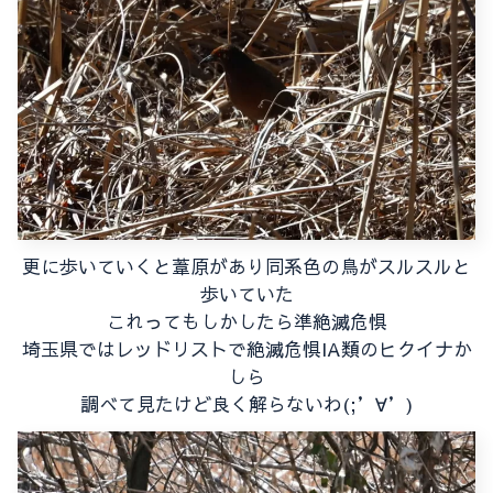
更に歩いていくと葦原があり同系色の鳥がスルスルと
歩いていた
これってもしかしたら準絶滅危惧
埼玉県ではレッドリストで絶滅危惧IA類のヒクイナか
しら
調べて見たけど良く解らないわ(;’∀’)