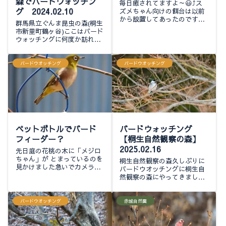
森でバードウォッチン
毎日癒されてますよ～😃⤴️ス
グ 2024.02.10
ズメちゃん向けの餌台は以前
から設置してあったのですが
群馬県立ぐんま昆虫の森(桐生
メジロ🐥ちゃん用を設置して
市新里町鶴ヶ谷)ここはバード
9日来てくれるようになって
ウォッチングに何度か訪れて
から5日が立ちました今朝の
いる場所で出来ればカメラに
様子です目覚めるとスズメさ
収めるのが目的ですかといっ
んの鳴き声🎶 ふ...
てうち等が使っているのはよ
バードウオッチング
バードウオッチング
く目にするバズーカ砲ではな
く倍率の低いレ...
ペットボトルでバード
バードウォッチング
フィーダー？
【桐生自然観察の森】
2025.02.16
先日庭の花桃の木に「メジロ
ちゃん」が とまっているのを
桐生自然観察の森久しぶりに
見かけました急いでカメラを
バードウオッチングに桐生自
用意したのですが残念ながら
然観察の森にやってきました
既に去った後でカメラ📷に納
駐車場では何かイベントがあ
めることは 出来ませんでした
るらしく受付が有り多くの人
😖⤵️が、再び来てくれること
が準備中でした今日は入り口
バードウオッチング
赤城自然園
を願い ある...
過ぎて左の方向から歩き始め
ましたすぐにシロハ...