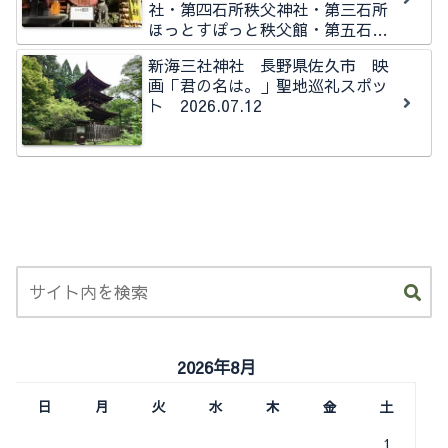
社・第四石所秩父神社・第三石所
ほっとすぽっと秩父館・第五石所
秩父今宮神社石所
新海三社神社 長野県佐久市 映
画「君の名は。」聖地巡礼スポッ
ト 2026.07.12
2026年8月
日
月
火
水
木
金
土
1