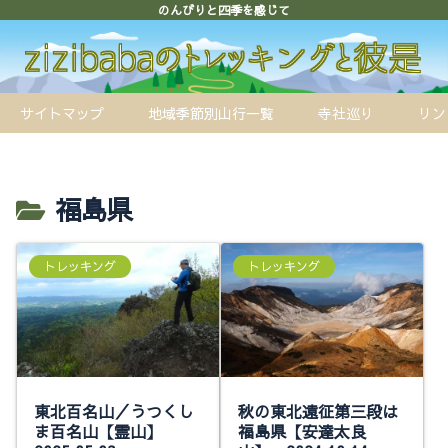
のんびりと四季を感じて
サイトマップ
地域季節別山行一覧
寺社巡り
リン
福島県
トレッキング
トレッキング
東北百名山／うつくし
秋の東北遠征第三段は
ま百名山【霊山】
福島県【安達太良