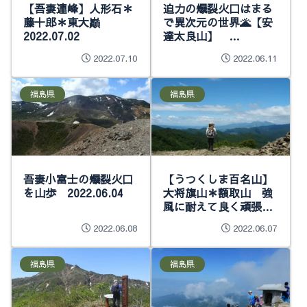
【吾妻連峰】人形石＊
迫力の爆裂火口はまる
藤十郎＊東大巓
で異次元の世界🌋【安
2022.07.02
達太良山】
2022.06.05
2022.07.10
2022.06.11
福島県
福島県
吾妻小富士の爆裂火口
【うつくしま百名山】
を山歩 2022.06.04
大将旗山＊額取山 強
風に耐えて良く頑張っ
た(^^)v（ヤマツツジ・
2022.06.08
2022.06.07
サラサドウダン・ウラ
ジロヨウラク・ウツギ
等々） 2022.06.04
福島県
福島県