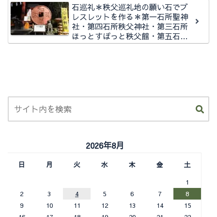
石巡礼＊秩父巡礼地の願い石でブ
レスレットを作る＊第一石所聖神
社・第四石所秩父神社・第三石所
ほっとすぽっと秩父館・第五石所
秩父今宮神社石所
2026年8月
日
月
火
水
木
金
土
1
2
3
4
5
6
7
8
9
10
11
12
13
14
15
16
17
18
19
20
21
22