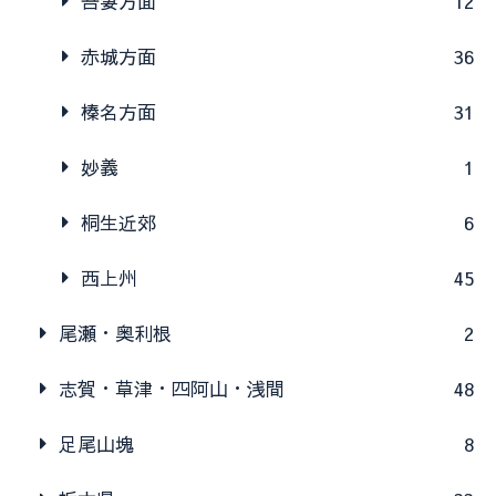
吾妻方面
12
赤城方面
36
榛名方面
31
妙義
1
桐生近郊
6
西上州
45
尾瀬・奥利根
2
志賀・草津・四阿山・浅間
48
足尾山塊
8