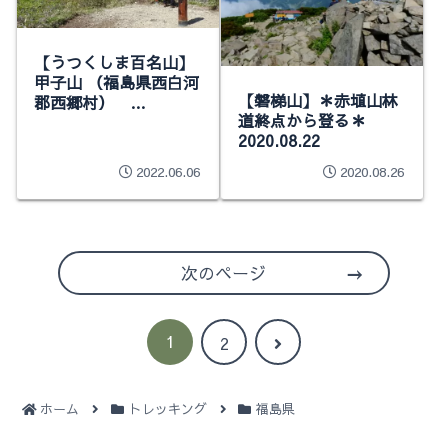
【うつくしま百名山】
甲子山 （福島県西白河
【磐梯山】＊赤埴山林
郡西郷村）
道終点から登る＊
2022.05.29
2020.08.22
2022.06.06
2020.08.26
次のページ
1
次
2
へ
ホーム
トレッキング
福島県