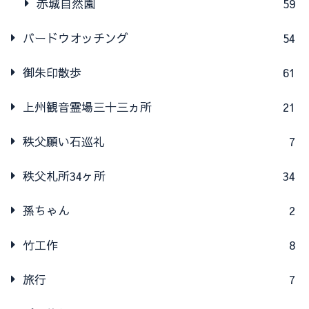
赤城自然園
59
バードウオッチング
54
御朱印散歩
61
上州観音霊場三十三ヵ所
21
秩父願い石巡礼
7
秩父札所34ヶ所
34
孫ちゃん
2
竹工作
8
旅行
7