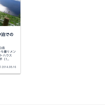
中泊での
臼岳
れのち曇りメン
ストハウス
（7...
2014.08.16