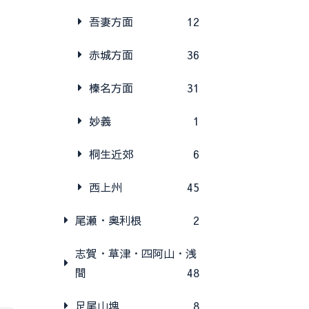
吾妻方面
12
赤城方面
36
榛名方面
31
妙義
1
桐生近郊
6
西上州
45
尾瀬・奥利根
2
志賀・草津・四阿山・浅
間
48
足尾山塊
8