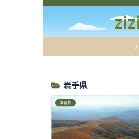
サ
岩手県
宮城県