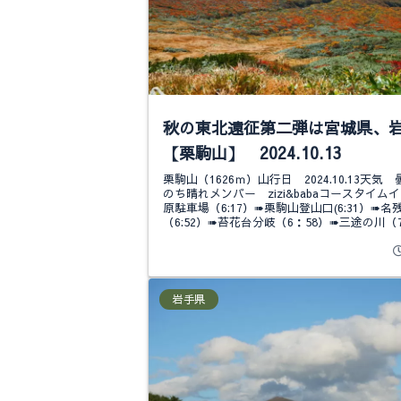
秋の東北遠征第二弾は宮城県、
【栗駒山】 2024.10.13
栗駒山（1626ｍ）山行日 2024.10.13天気
のち晴れメンバー zizi&babaコースタイム
原駐車場（6:17）➠栗駒山登山口(6:31）➠名
（6:52）➠苔花台分岐（6：58）➠三途の川（7：
岩手県