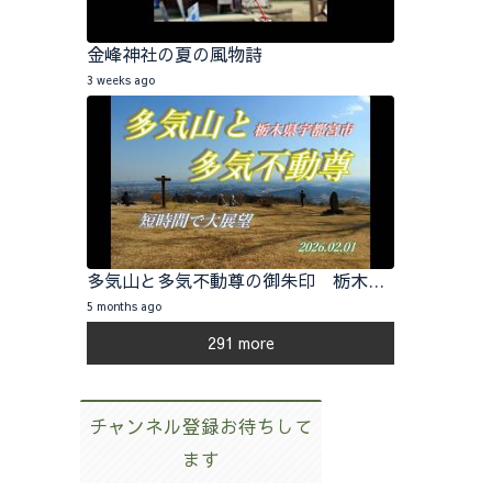
金峰神社の夏の風物詩
3 weeks ago
多気山と多気不動尊の御朱印 栃木県宇都宮市 2026.02.01
5 months ago
291 more
チャンネル登録お待ちして
ます