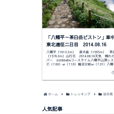
「八幡平～茶臼岳ピストン」車
東北遠征二日目 2014.08.16
八幡平（1613.3ｍ） 源太森（1595ｍ） 茶
（1578.3ｍ）山行日 2014.08.16天気 晴
バー zizi&babaコースタイム八幡平山頂レ
🄿（7:00）➫（7:10）鏡沼分岐➫（7:31）八幡平
ホーム
トレッキング
岩手県
人気記事