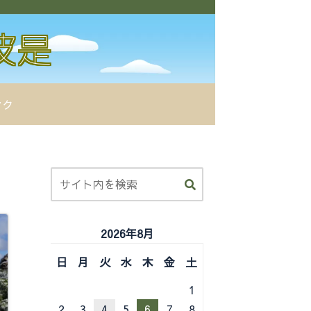
ンク
2026年8月
日
月
火
水
木
金
土
1
2
3
4
5
6
7
8