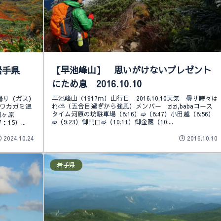
【早池峰山】 思いがけないプレゼント
岩手県
にため息 2016.10.10
早池峰山（1917ⅿ）山行日 2016.10.10天気 曇り時々は
 曇り（ガス）
れ⛅（五合目過ぎから強風）メンバー zizi,babaコース
イワカガミ湿
タイム河原の坊駐車場（8:16）➫（8:47）小田越（8:56）
残ヶ原
➫（9:23）御門口➫（10:11）御金蔵（10:...
15）...
2024.10.24
2016.10.10
岩手県