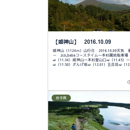
【姫神山】 2016.10.09
姫神山（1124ｍ）山行日 2016.10.09天気
ー zizi,babaコースタイム一本杉園地駐車場（
➫（11:34）姫神山一本杉登山口➫（11:45）
➫（11:50）ざんげ坂➫（12:01）五合目➫（12:.
岩手県