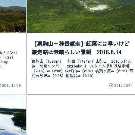
【栗駒山～秣岳縦走】紅葉には早いけど
縦走路は素晴らしい景観 2016.8.14
 曇りメンバ
11:29）
栗駒山（1626ｍ） 秣岳（1424ｍ）山行日 2016.8.14天
一本杉
気 快晴メンバー zizi.babaコースタイム須川湖駐車場
..
（7:16）➫（8:08）ゆげ山➫（8:50）名残ヶ原➫（8:56）苔
花台分岐➫（9:08）地獄谷➫（9:19）...
2016.10.09
2016.08.14