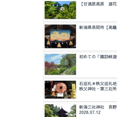
【甘酒原高原 遊花里
新潟県長岡市【高龍神
初めての「諏訪峡遊歩
石巡礼＊秩父巡礼地
秩父神社・第三石所
新海三社神社 長
2026.07.12