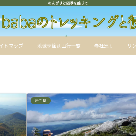
のんびりと四季を感じて
イトマップ
地域季節別山行一覧
寺社巡り
リ
岩手県