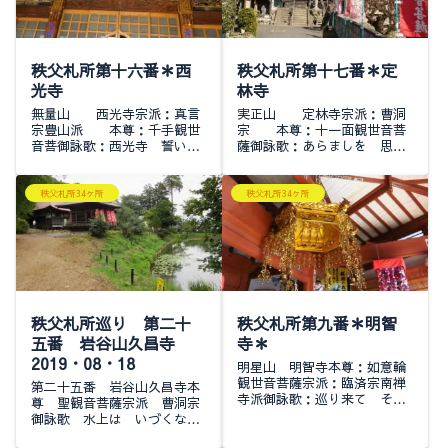
秩父札所第十六番＊西
秩父札所第十七番＊定
光寺
林寺
無量山 西光寺宗派：真言
実正山 定林寺宗派：曹洞
宗豊山派 本尊：千手観世
宗 本尊：十一面観世音菩
音菩御詠歌：西光寺 誓いを
薩御詠歌：あらましを 思ひ
人に 尋ぬればついの住家
定めし 林寺かねききあへ
は 西とこそ聞け 山門 手水
づ ゆめぞさめける 百観音
舎 金毘羅大権現 札堂現在の
尊容の梵鐘梵鐘には西国、坂
秩父札所34ヶ所
秩父札所34ヶ所
本堂が立つ前はこちらが本尊
東、秩父百観音のご本尊と御
を祀った観音堂で...
詠歌が刻まれ現在の...
秩父札所巡り 第二十
秩父札所第九番＊明智
五番 岩谷山久昌寺
寺＊
2019・08・18
明星山 明智寺本尊：如意輪
観世音菩薩宗派：臨済宗南禅
第二十五番 岩谷山久昌寺本
寺派御詠歌：巡り来て その
尊 聖観音菩薩宗派 曹洞宗
名を聞けば 明智寺 心の月
御詠歌 水上は いづくなる
は くもらざるらん入口から
らん岩谷堂朝日もくなく 夕
見える秩父の要塞のセメント