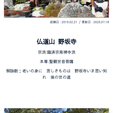
2019.02.21
2020.07.18
仏道山 野坂寺
宗派:臨済宗南禅寺派
本尊:聖観世音菩薩
御詠歌：老いの身に 苦しきものは 野坂寺いま思い知
れ 後の世の道