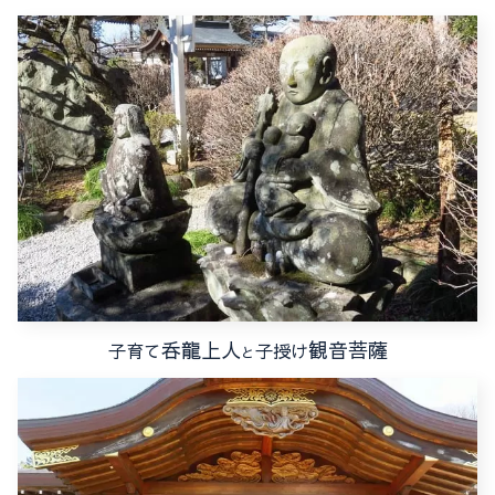
呑龍上人
観音菩薩
子育て
子授け
と