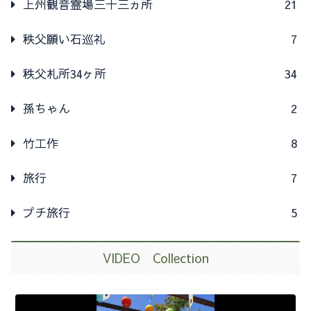
上州観音霊場三十三ヵ所
21
秩父願い石巡礼
7
秩父札所34ヶ所
34
孫ちゃん
2
竹工作
8
旅行
7
プチ旅行
5
VIDEO Collection