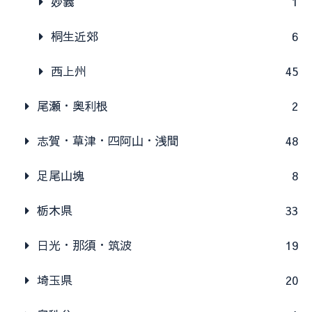
妙義
1
桐生近郊
6
西上州
45
尾瀬・奥利根
2
志賀・草津・四阿山・浅間
48
足尾山塊
8
栃木県
33
日光・那須・筑波
19
埼玉県
20