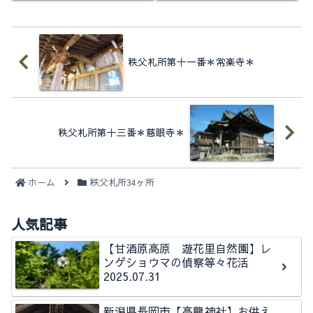
日かがやくもうすぐ正午、納
工場と名峰武甲山 境内はそ
経所は12:00～12:30まで休み
れほど広くは無...
時間になってしまうので少し
慌ただし...
秩父札所第十一番＊常楽寺＊
秩父札所第十三番＊慈眼寺＊
ホーム
秩父札所34ヶ所
人気記事
【甘酒原高原 遊花里自然園】レ
ンゲショウマの偵察等々花活
2025.07.31
新潟県長岡市【高龍神社】お供え