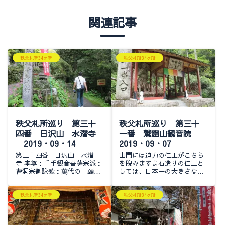
関連記事
秩父札所34ヶ所
秩父札所34ヶ所
秩父札所巡り 第三十
秩父札所巡り 第三十
四番 日沢山 水潜寺
一番 鷲窟山観音院
2019・09・14
2019・09・07
第三十四番 日沢山 水潜
山門には迫力の仁王がこちら
寺 本尊：千手観音菩薩宗派：
を睨みますよ石造りの仁王と
曹洞宗御詠歌：萬代の 願ひ
しては、日本一の大きさなん
をここに納めおく 苔の下よ
だそうどうりで圧倒されるわ
り出ずる水かないよいよ秩父
けだ山門をくぐると大きな手
３４札所巡りもここで結願
この手形も石造りでは日本一
秩父札所34ヶ所
秩父札所34ヶ所
だ！と、思いながらこの時は
だとかこれから300段近い階
参拝していました今年...
段です杖が置いて...