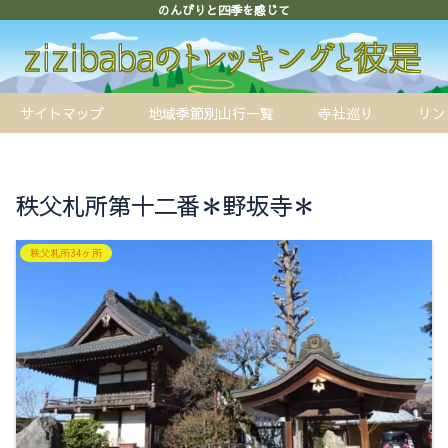
のんびりと四季を感じて
サイトマップ
地域季節別山行一覧
寺社巡り
リン
秩父札所第十二番＊野坂寺＊
秩父札所34ヶ所