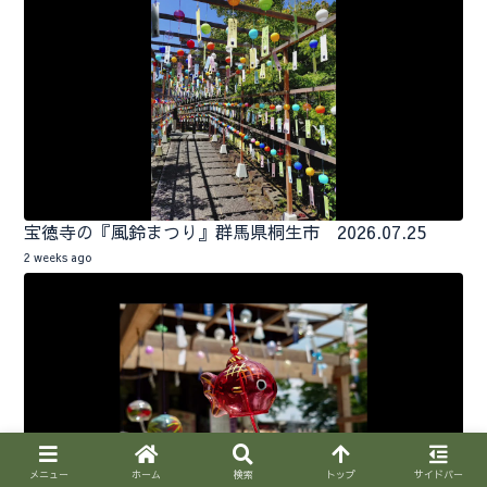
宝徳寺の『風鈴まつり』群馬県桐生市 2026.07.25
2 weeks ago
メニュー
ホーム
検索
トップ
サイドバー