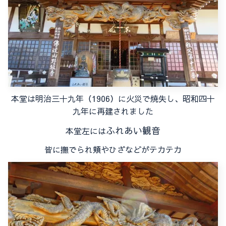
本堂は明治三十九年（1906）に火災で焼失し、昭和四十
九年に再建されました
ふれあい観音
本堂左には
皆に撫でられ頬やひざなどがテカテカ