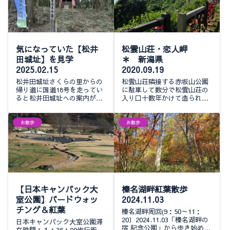
気になっていた【松井
松雲山荘・恋人岬
田城址】を見学
＊ 新潟県
2025.02.15
2020.09.19
松井田城址さくらの里からの
松雲山荘隣接する赤坂山公園
帰り道に国道18号を走ってい
に駐車して数分で松雲山荘の
ると松井田城址への案内が見
入り口十数年かけて造られた
えますbabaがいつも気になっ
日本庭園は秋にはライトアッ
ていたというので今日は寄っ
プが恒例となっている今年は
てみました幹線道路からの入
2020年10月31日（土）～11月
お散歩
お散歩
り口にもしっかり看板が立っ
29日（日）の日没から午後9
ているので迷...
時まで...
【日本キャンパック大
榛名湖畔紅葉散歩
室公園】バードウォッ
2024.11.03
チング＆紅葉
榛名湖畔周回(9：50～11：
20）2024.11.03「榛名湖畔の
日本キャンパック大室公園滞
宿 記念公園」から歩き始めま