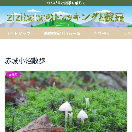
のんびりと四季を感じて
サイトマップ
地域季節別山行一覧
寺社巡り
リン
赤城小沼散歩
お散歩