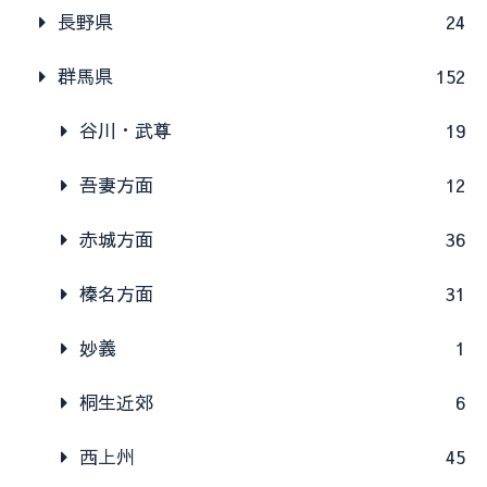
長野県
24
群馬県
152
谷川・武尊
19
吾妻方面
12
赤城方面
36
榛名方面
31
妙義
1
桐生近郊
6
西上州
45