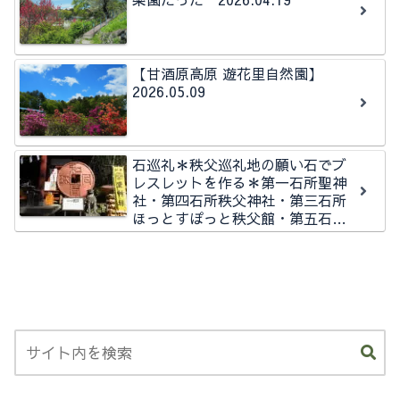
【甘酒原高原 遊花里自然園】
2026.05.09
石巡礼＊秩父巡礼地の願い石でブ
レスレットを作る＊第一石所聖神
社・第四石所秩父神社・第三石所
ほっとすぽっと秩父館・第五石所
秩父今宮神社石所