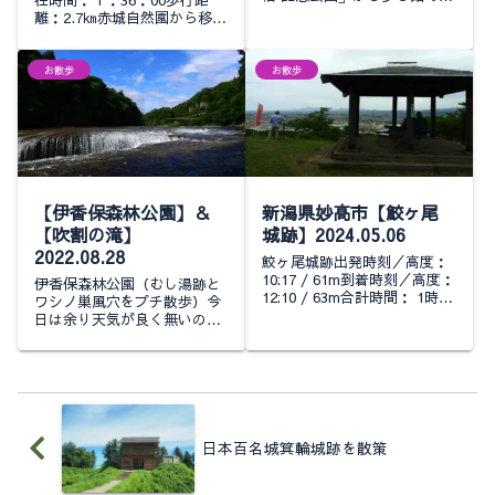
在時間：１：36：00歩行距
すここから眺める分にはそこ
離：2.7㎞赤城自然園から移動
そこ色付いている感じ透けて
して大室公園北口駐車場から
キラキラ輝いてる感じが良い
歩き始めますたしか紅葉の見
ですね～榛名湖にはアング
ごろ情報ではこの日で7～8割
お散歩
お散歩
ラ...
ということだったので紅葉の
ほうも楽し...
【伊香保森林公園】＆
新潟県妙高市【鮫ヶ尾
【吹割の滝】
城跡】2024.05.06
2022.08.28
鮫ヶ尾城跡出発時刻／高度：
10:17 / 61m到着時刻／高度：
伊香保森林公園（むし湯跡と
12:10 / 63m合計時間： 1時間
ワシノ巣風穴をプチ散歩）今
52分水平移動距離： 3.59km
日は余り天気が良く無いので
最高点の標高： 188m最低点
山歩きは止めて榛名湖へのド
の標高： 59m累積標高（登...
ライブがてら伊香保森林公園
に寄ってみましたこの後ゆう
すげの道も散策する予定なの
で軽く歩いて来よう...
日本百名城箕輪城跡を散策