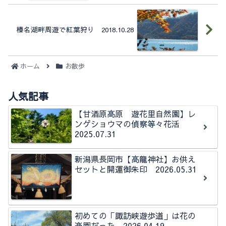
榛名湖畔周遊で紅葉狩り 2018.10.28
ホーム
お散歩
人気記事
【甘酒原高原 遊花里自然園】レ
ンゲショウマの偵察等々花活
2025.07.31
新潟県長岡市【高龍神社】お供え
セットと開運御朱印 2026.05.31
初めての「諏訪峡遊歩道」は花の
楽園だった 2026.04.19