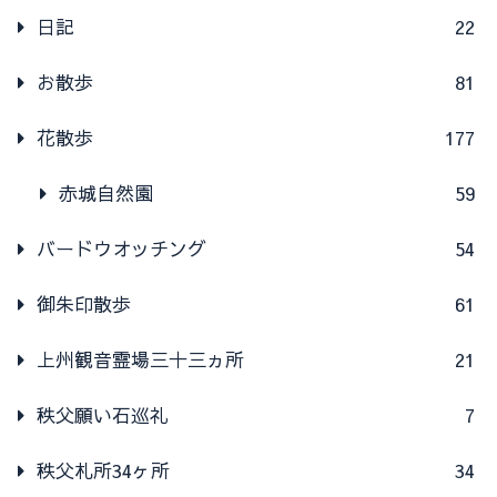
日記
22
お散歩
81
花散歩
177
赤城自然園
59
バードウオッチング
54
御朱印散歩
61
上州観音霊場三十三ヵ所
21
秩父願い石巡礼
7
秩父札所34ヶ所
34