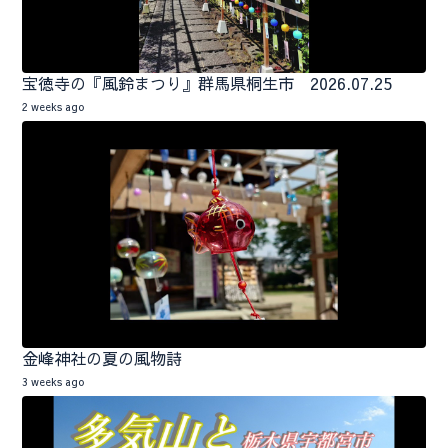
宝徳寺の『風鈴まつり』群馬県桐生市 2026.07.25
2 weeks ago
金峰神社の夏の風物詩
3 weeks ago