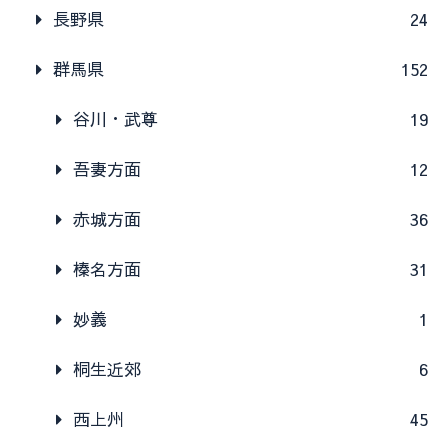
長野県
24
群馬県
152
谷川・武尊
19
吾妻方面
12
赤城方面
36
榛名方面
31
妙義
1
桐生近郊
6
西上州
45