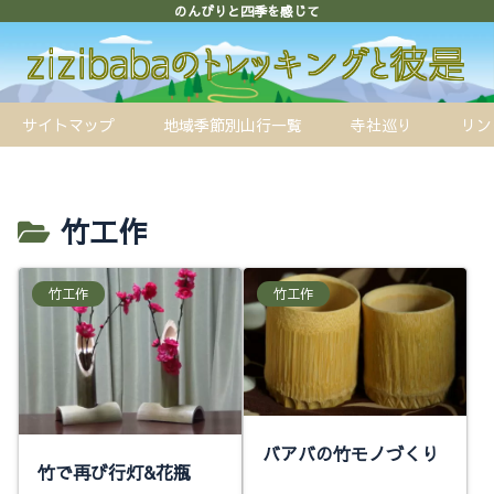
のんびりと四季を感じて
サイトマップ
地域季節別山行一覧
寺社巡り
リン
竹工作
竹工作
竹工作
バアバの竹モノづくり
竹で再び行灯&花瓶