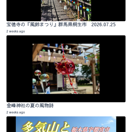
宝徳寺の『風鈴まつり』群馬県桐生市 2026.07.25
2 weeks ago
金峰神社の夏の風物詩
2 weeks ago