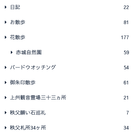
日記
22
お散歩
81
花散歩
177
赤城自然園
59
バードウオッチング
54
御朱印散歩
61
上州観音霊場三十三ヵ所
21
秩父願い石巡礼
7
秩父札所34ヶ所
34