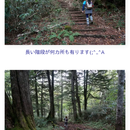
長い階段が何カ所も有ります(;^_^A