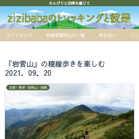
のんびりと四季を感じて
サイトマップ
地域季節別山行一覧
寺社巡り
リン
『岩菅山』の稜線歩きを楽しむ
2021．09．20
志賀・草津・四阿山・浅間