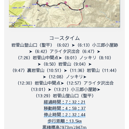
コースタイム
岩菅山登山口（聖平）（
6:02）➤（
6:13）小三郎小屋跡
➤（
6:42）アライタ沢出合（
6:47）➤
（7:26）岩菅山中間点➤（
8:01）ノッキリ（
8:10）
➤（
8:50）岩菅山（
9:04）➤
（9:47）裏岩菅山（
10:51）➤（
11:36）岩菅山（
11:44）
➤（
12:08）ノッキリ➤
（12:30）岩菅山中間点➤（
12:57）アライタ沢出合
（
13:01）➤（
13:21）小三郎小屋跡➤
（
13:29）
岩菅山登山口（聖平）
経過時間：7：32：21
移動時間：4：59：37
停止時間：2：32：44
歩行距離：13.5㎞
累積標高⤴973ｍ⤵947ｍ