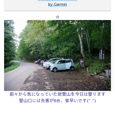
by Garmin
☆
前々から気になっていた岩菅山を今日は登ります
登山口には先客が6台、皆早いです(^.^)