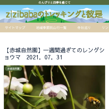
のんびりと四季を感じて
サイトマップ
地域季節別山行一覧
寺社巡り
リン
【赤城自然園】一週間過ぎてのレンゲシ
ョウマ 2021．07．31
赤城自然園