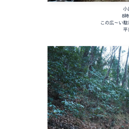
小
8
この広～い駐
平