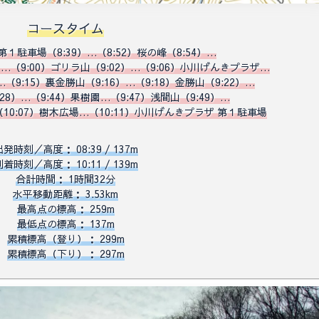
コースタイム
１駐車場（8:39）…（8:52）桜の峰（8:54）…
）…（9:00）
ゴリラ山
（9:02）…（
9:06）
小川げんきプラザ…
）…（
9:15）
裏金勝山（
9:16）…（
9:18）
金勝山（
9:22）…
:28）…（9:44）果樹園…（
9:47）
浅間山（
9:49）…
（10:07）樹木広場…（
10:11）小川げんきプラザ 第１駐車場
出発時刻／高度： 08:39 / 137m
到着時刻／高度： 10:11 / 139m
合計時間： 1時間32分
水平移動距離： 3.53km
最高点の標高： 259m
最低点の標高： 137m
累積標高（登り）： 299m
累積標高（下り）： 297m