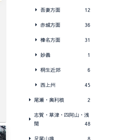
吾妻方面
12
赤城方面
36
榛名方面
31
妙義
1
桐生近郊
6
西上州
45
尾瀬・奥利根
2
志賀・草津・四阿山・浅
間
48
足尾山塊
8