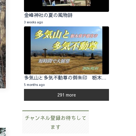
金峰神社の夏の風物詩
3 weeks ago
多気山と多気不動尊の御朱印 栃木県宇都宮市 2026.02.01
5 months ago
291 more
チャンネル登録お待ちして
ます