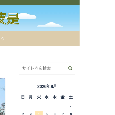
ンク
2026年8月
日
月
火
水
木
金
土
1
2
3
4
5
6
7
8