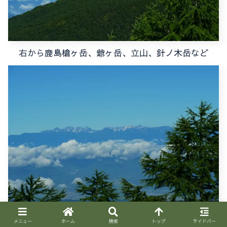
右から鹿島槍ヶ岳、爺ヶ岳、立山、針ノ木岳など
右から槍ヶ岳、常念岳、奥穂高岳など
メニュー
ホーム
検索
トップ
サイドバー