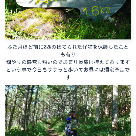
ふた月ほど前に2匹の捨てられた仔猫を保護したこと
も有り
餌やりの感覚も短いのであまり長旅は控えております
という事で今日もササっと歩いてお昼には帰宅予定で
す