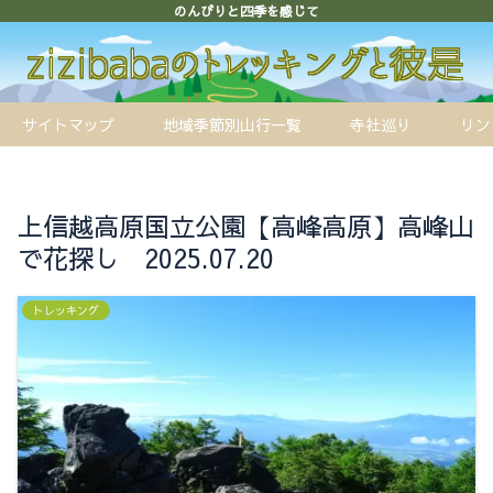
のんびりと四季を感じて
サイトマップ
地域季節別山行一覧
寺社巡り
リン
上信越高原国立公園【高峰高原】高峰山
で花探し 2025.07.20
トレッキング