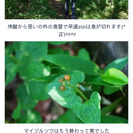
序盤から思いの外の急登で早速ziziは息が切れます(*
´Д`)ﾊｧﾊｧ
マイヅルソウはもう終わって実でした