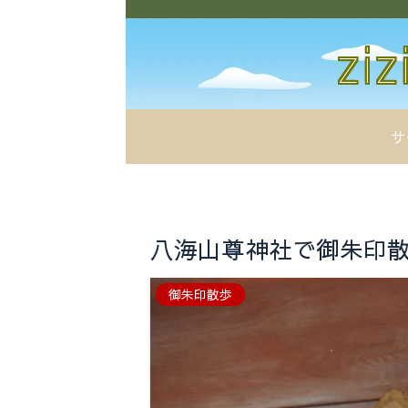
サ
八海山尊神社で御朱印散歩
御朱印散歩