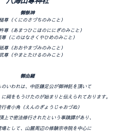
八海山尊神社
御祭神
槌尊（くにのさづちのみこと）
杵尊（あまつひこほのににぎのみこと）
姫尊（このはなさくやひめのみこと）
祇尊（おおやまづみのみこと）
武尊（やまとたけるのみこと）
御由緒
ものいわれは、中臣鎌足公が御神託を頂いて
）に祠をもうけたのが始まりと伝えられております。
投行者小角（えんのぎょうじゃおづぬ）
頂上で密法修行されたという事蹟譚があり、
霊場として、山麓周辺の修験宗寺院を中心に