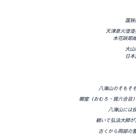
国狭
天津彦火瓊瓊
木花咲耶
大山
日本
八海山のそもそ
御室（おむろ・現六合目
八海山には
続いて弘法大師が
古くから両部の