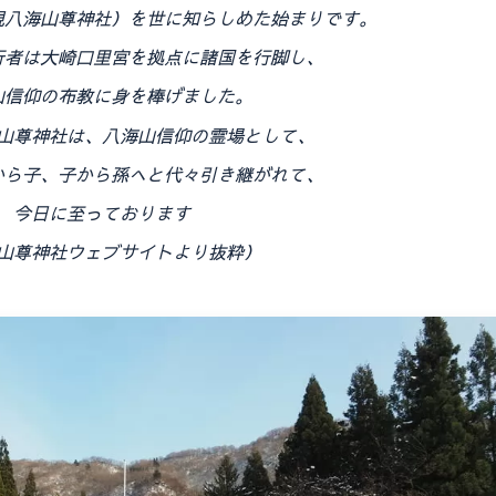
現八海山尊神社）を世に知らしめた始まりです。
行者は大崎口里宮を拠点に諸国を行脚し、
山信仰の布教に身を棒げました。
山尊神社は、八海山信仰の霊場として、
から子、子から孫へと代々引き継がれて、
今日に至っております
山尊神社ウェブサイトより抜粋）