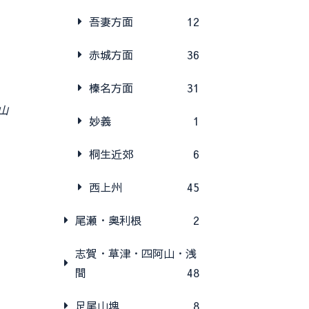
吾妻方面
12
赤城方面
36
榛名方面
31
山
妙義
1
桐生近郊
6
西上州
45
尾瀬・奥利根
2
志賀・草津・四阿山・浅
間
48
足尾山塊
8