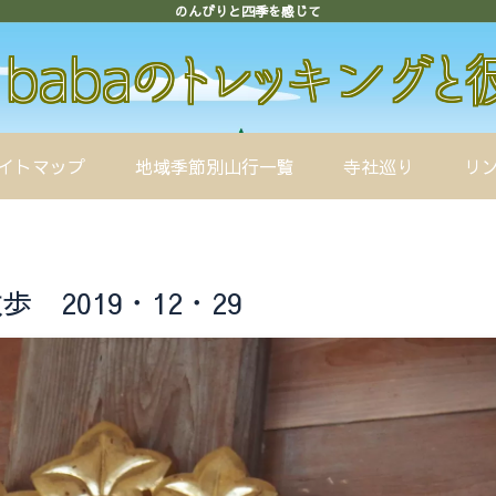
のんびりと四季を感じて
イトマップ
地域季節別山行一覧
寺社巡り
リ
 2019・12・29