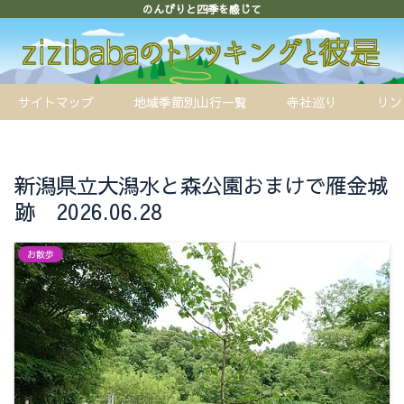
のんびりと四季を感じて
サイトマップ
地域季節別山行一覧
寺社巡り
リン
新潟県立大潟水と森公園おまけで雁金城
跡 2026.06.28
お散歩