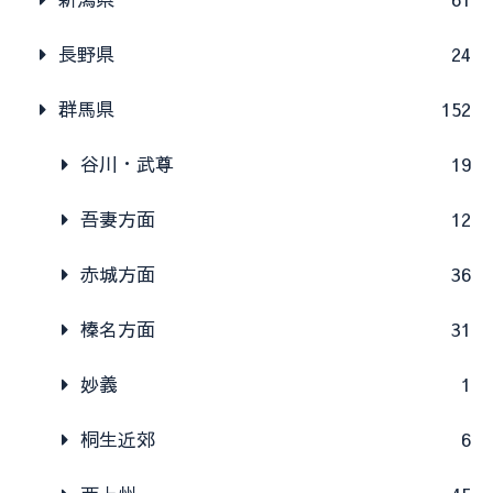
長野県
24
群馬県
152
谷川・武尊
19
吾妻方面
12
赤城方面
36
榛名方面
31
妙義
1
桐生近郊
6