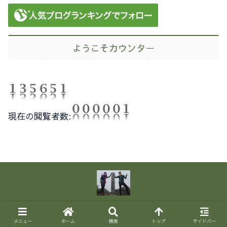
ようこそカウンター
現在の閲覧者数:
プライバシーポリシー
Copyright © 2020-2026 zizibabaのトレッキングと彼是 All Rights Reserved.
メニュー
ホーム
検索
トップ
サイドバー