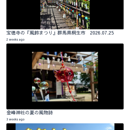
宝徳寺の『風鈴まつり』群馬県桐生市 2026.07.25
2 weeks ago
金峰神社の夏の風物詩
3 weeks ago