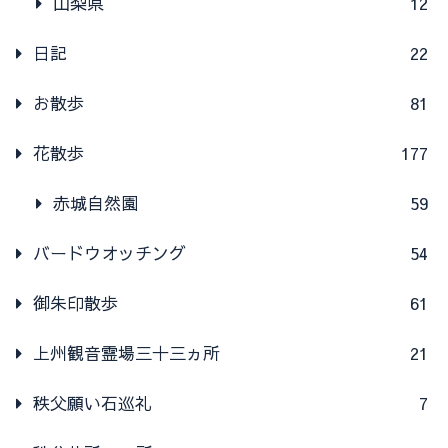
山梨県
12
日記
22
お散歩
81
花散歩
177
赤城自然園
59
バードウオッチング
54
御朱印散歩
61
上州観音霊場三十三ヵ所
21
秩父願い石巡礼
7