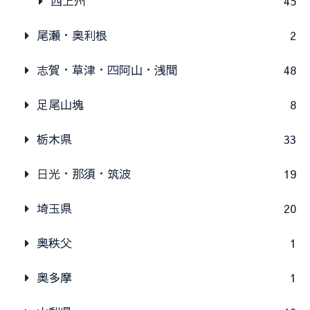
西上州
45
尾瀬・奥利根
2
志賀・草津・四阿山・浅間
48
足尾山塊
8
栃木県
33
日光・那須・筑波
19
埼玉県
20
奥秩父
1
奥多摩
1