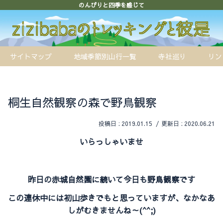
のんびりと四季を感じて
サイトマップ
地域季節別山行一覧
寺社巡り
リン
桐生自然観察の森で野鳥観察
2019.01.15
2020.06.21
いらっしゃいませ
昨日の赤城自然園に続いて今日も野鳥観察です
この連休中には初山歩きでもと思っていますが、なかなあ
しがむきませんね～(^^;)