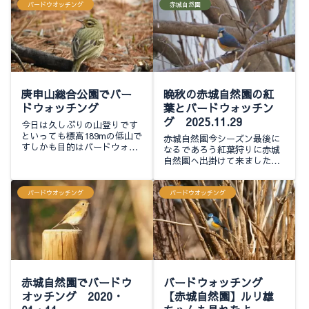
バードウオッチング
赤城自然園
庚申山総合公園でバー
晩秋の赤城自然園の紅
ドウォッチング
葉とバードウォッチン
グ 2025.11.29
今日は久しぶりの山登りです
といっても標高189mの低山で
赤城自然園今シーズン最後に
すしかも目的はバードウォッ
なるであろう紅葉狩りに赤城
チングですよ(笑)では今日も
自然園へ出掛けて来ました園
揃いのネオ一眼ぶら下げて出
内入って直ぐのベンチ群アウ
発で～す 駐車場は近くの体
トドアチェアも増えましたね
育館で中学校のバレーボール
後方の紅葉は見頃は過ぎてる
バードウオッチング
バードウオッチング
の大会が有...
けどまだ綺麗ですキラリ〜ン
✨️いつもの様に小...
赤城自然園でバードウ
バードウォッチング
オッチング 2020・
【赤城自然園】ルリ雄