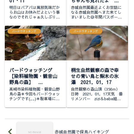
01・11
ちゃんも見れたよ
2025.02.23
明日はバアバは風邪気味だか
赤城自然園最近よくお世話に
らお山はお休みだよという事
なる赤城自然園へまた来てし
なのでそれじゃぁ久しぶりに
まいました😅年間パスポート
のんびり赤城でもあるこうか
を持ってることだし元を取ら
な～と思っていたところ起き
なくてわ(笑)本日のファース
てみると朝から晴れの予報と
トコンタクトはスズメちゃん
バードウオッチング
バードウオッチング
は裏腹に窓の外は曇天外れち
家の周りではめっきり数が減
ゃったんだな～まぁ...
ってあまり見かけ...
バードウォッチング
桐生自然観察の森で幸
【染料植物園・観音山
せの青い鳥と梨木の氷
野鳥の森】
瀑 2021．01．17
2025.03.02
高崎市染料植物園・観音山野
自然観察の森山頂（356ｍ）
鳥の森＊今回もバードウォッ
日時 2021．01．17天気 曇
チングです(__)＊駐車場にあ
りメンバー zizi＆baba経過
った案内板まずは植物園の遊
時間：2時間45分 歩行距
歩道を歩いてから「ひびきば
離：3.8㎞ 累積標高：⤴174
し」を渡って野鳥の森へ向か
ｍ⤵165ｍおはようございま
いたいと思いますそういえば
す！70台程駐めら...
駐車場では野鳥...
赤城自然園で探鳥ハイキング