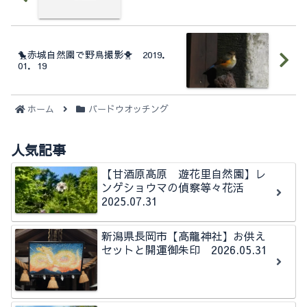
🐤赤城自然園で野鳥撮影🐥 2019．
01．19
ホーム
バードウオッチング
人気記事
【甘酒原高原 遊花里自然園】レ
ンゲショウマの偵察等々花活
2025.07.31
新潟県長岡市【高龍神社】お供え
セットと開運御朱印 2026.05.31