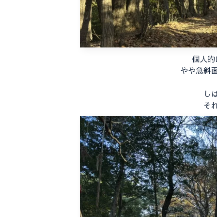
個人的
やや急斜
し
そ