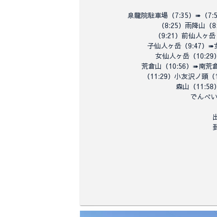
泉龍院駐車場（7:35）➠（7:
（8:25）雨降山（8
（9:21）前仙人ヶ岳
子仙人ヶ岳
（9:47）➠
女仙人ヶ岳（10:2
荒倉山（10:56）➠南荒
（11:29）小友沢ノ頭（1
森山（
11:5
でんべ