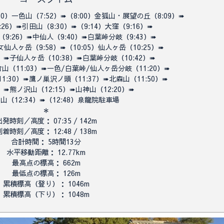
50）一色山（7:52）➠（8:00）金狐山・
展望の丘（8:09）➠
:26）➠引田山（8:30）➠
（9:14）大窪（9:16）➠
（9:26）➠
中仙人
（9:40）➠
白葉峠分岐（9:43）➠
女仙人ヶ岳（9:58）➠（
10:05）
仙人ヶ岳（10:25）➠
9）➠子仙人ヶ岳（10:38）➠白葉峠分岐（
10:42）➠
倉山
（
11:03）➠
一色/白葉峠/仙人ヶ岳分岐（
11:20）➠
1:30）➠
鷹ノ巣沢ノ頭（
11:37）➠
北森山（11:50）➠
8）➠
熊ノ沢山（12:15）➠
山神山（12:20）➠
い山
（12:34）➠（12:48）泉龍院駐車場
＊
出発時刻／高度： 07:35 / 142m
到着時刻／高度： 12:48 / 138m
合計時間： 5時間13分
水平移動距離： 12.77km
最高点の標高： 662m
最低点の標高： 126m
累積標高（登り）： 1046m
累積標高（下り）： 1048m