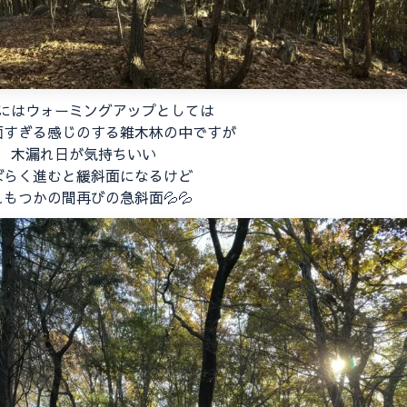
にはウォーミングアップとしては
面すぎる感じのする雑木林の中ですが
木漏れ日が気持ちいい
ばらく進むと緩斜面になるけど
れもつかの間再びの急斜面💦💦