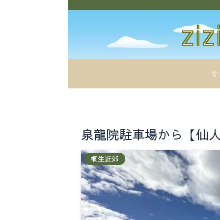
サ
泉龍院駐車場から【仙人ヶ岳
桐生近郊