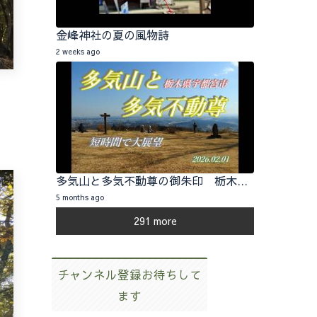
金峰神社の夏の風物詩
2 weeks ago
多気山と多気不動尊の御朱印 栃木県宇都宮市 2026.02.01
5 months ago
291 more
チャンネル登録お待ちして
ます