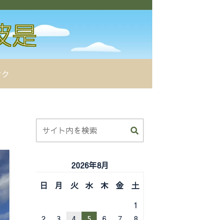
ンク
2026年8月
日
月
火
水
木
金
土
1
2
3
4
5
6
7
8