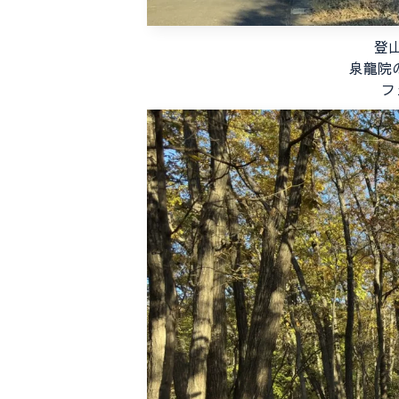
登
泉龍院
フ