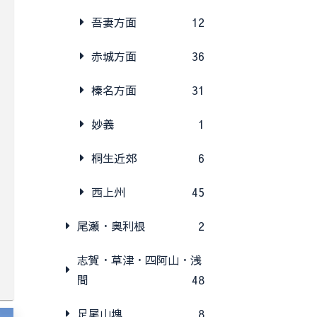
吾妻方面
12
赤城方面
36
榛名方面
31
妙義
1
桐生近郊
6
西上州
45
尾瀬・奥利根
2
志賀・草津・四阿山・浅
間
48
足尾山塊
8