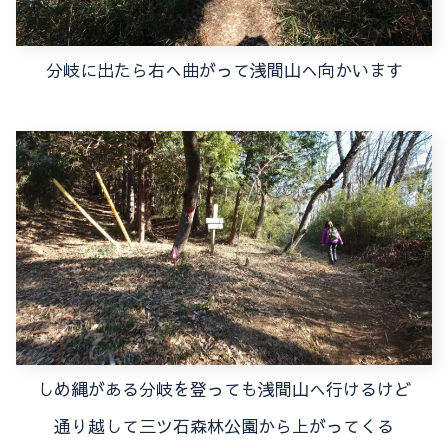
分岐に出たら右へ曲がって浅間山へ向かいます
しめ縄がある分岐を登っても浅間山へ行けるけど
通り越して三ツ石森林公園から上がってくる