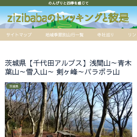
のんびりと四季を感じて
サイトマップ
地域季節別山行一覧
寺社巡り
リン
茨城県【千代田アルプス】浅間山～青木
葉山～雪入山～ 剣ヶ峰～パラボラ山
茨城県