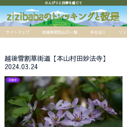
のんびりと四季を感じて
サイトマップ
地域季節別山行一覧
寺社巡り
リン
越後雪割草街道【本山村田妙法寺】
2024.03.24
花散歩