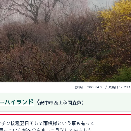
2023.04.06
2023.1
ーハイランド
（
安中市西上秋間森熊）
クチン接種翌日そして雨模様という事も有って
思っていた桜を傘をさして見学して来ました