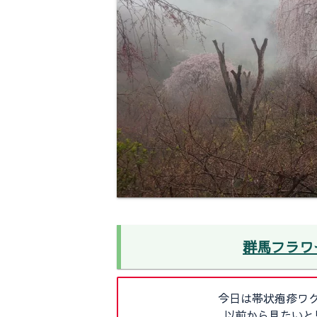
群馬フラワ
今日は帯状疱疹ワ
以前から見たいと