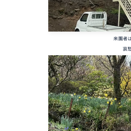
来園者
哀