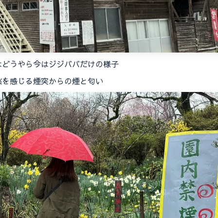
はどうやら今はジジババだけの様子
愁を感じる煙突からの煙と匂い