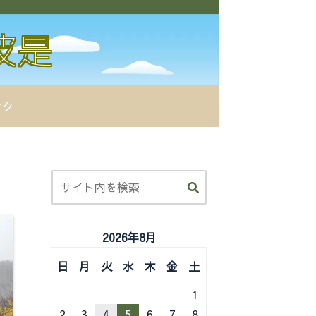
ンク
2026年8月
日
月
火
水
木
金
土
1
2
3
4
5
6
7
8