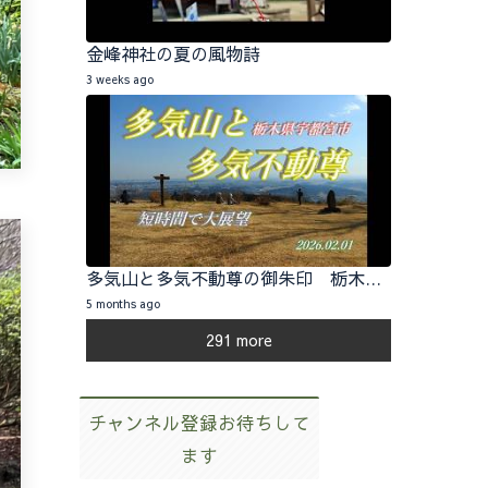
金峰神社の夏の風物詩
3 weeks ago
多気山と多気不動尊の御朱印 栃木県宇都宮市 2026.02.01
5 months ago
291 more
チャンネル登録お待ちして
ます