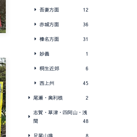
吾妻方面
12
赤城方面
36
榛名方面
31
妙義
1
桐生近郊
6
西上州
45
尾瀬・奥利根
2
志賀・草津・四阿山・浅
間
48
足尾山塊
8