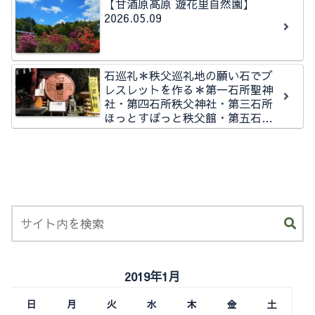
【甘酒原高原 遊花里自然園】
2026.05.09
石巡礼＊秩父巡礼地の願い石でブ
レスレットを作る＊第一石所聖神
社・第四石所秩父神社・第三石所
ほっとすぽっと秩父館・第五石所
秩父今宮神社石所
2019年1月
日
月
火
水
木
金
土