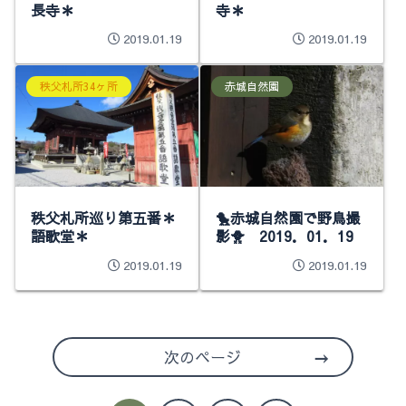
長寺＊
寺＊
2019.01.19
2019.01.19
秩父札所34ヶ所
赤城自然園
秩父札所巡り第五番＊
🐤赤城自然園で野鳥撮
語歌堂＊
影🐥 2019．01．19
2019.01.19
2019.01.19
次のページ