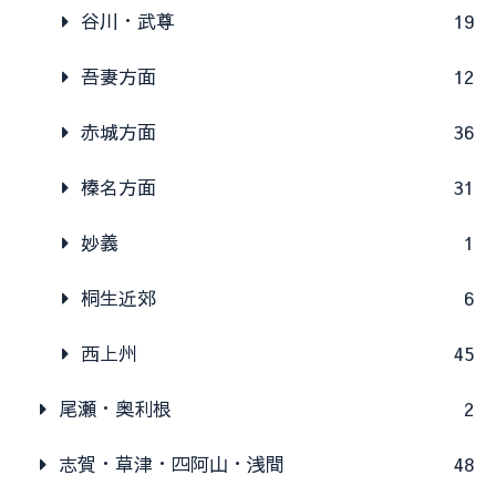
谷川・武尊
19
吾妻方面
12
赤城方面
36
榛名方面
31
妙義
1
桐生近郊
6
西上州
45
尾瀬・奥利根
2
志賀・草津・四阿山・浅間
48