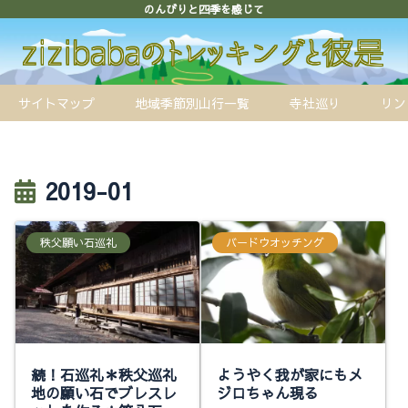
のんびりと四季を感じて
サイトマップ
地域季節別山行一覧
寺社巡り
リン
2019-01
秩父願い石巡礼
バードウオッチング
続！石巡礼＊秩父巡礼
ようやく我が家にもメ
地の願い石でブレスレ
ジロちゃん現る