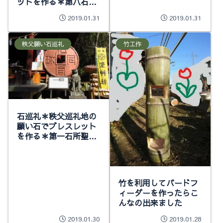
ットを作る＊第八石所
大陽寺
2019.01.31
2019.01.31
秩父願い石巡礼
竹工作
石巡礼＊秩父巡礼地の
願い石でブレスレット
を作る＊第一石所聖神
社・第四石所秩父神
社・第三石所ほっとす
ぽっと秩父館・第五石
所秩父今宮神社石所
竹を利用してバードフ
ィーダーを作ったらこ
んなの出来ました
2019.01.30
2019.01.28