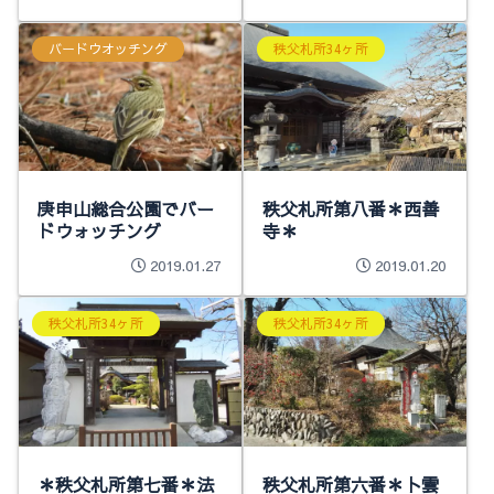
バードウオッチング
秩父札所34ヶ所
庚申山総合公園でバー
秩父札所第八番＊西善
ドウォッチング
寺＊
2019.01.27
2019.01.20
秩父札所34ヶ所
秩父札所34ヶ所
＊秩父札所第七番＊法
秩父札所第六番＊卜雲