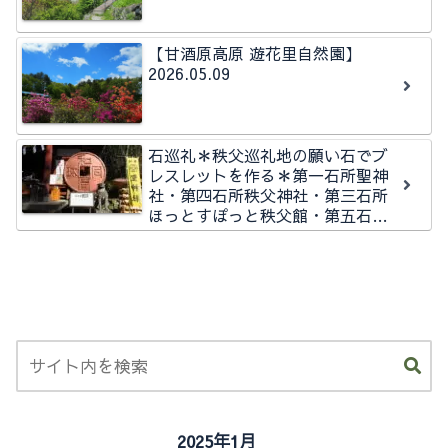
【甘酒原高原 遊花里自然園】
2026.05.09
石巡礼＊秩父巡礼地の願い石でブ
レスレットを作る＊第一石所聖神
社・第四石所秩父神社・第三石所
ほっとすぽっと秩父館・第五石所
秩父今宮神社石所
2025年1月