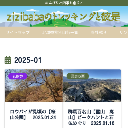
のんびりと四季を感じて
サイトマップ
地域季節別山行一覧
寺社巡り
リン
2025-01
花散歩
吾妻方面
ロウバイが見頃の【桜
群馬百名山【霊山 嵩
山公園】 2025.01.24
山】ピークハントと石
仏めぐり 2025.01.18