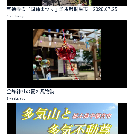
宝徳寺の『風鈴まつり』群馬県桐生市 2026.07.25
2 weeks ago
金峰神社の夏の風物詩
3 weeks ago