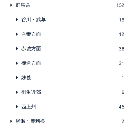
群馬県
152
谷川・武尊
19
吾妻方面
12
赤城方面
36
榛名方面
31
妙義
1
桐生近郊
6
西上州
45
尾瀬・奥利根
2