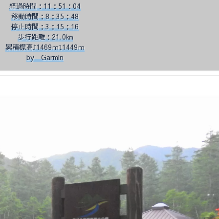
経過時間：11：51：04
移動時間：8：35：48
停止時間：3：15：16
歩行距離：21.0㎞
累積標高⤴1469ｍ⤵1449ｍ
by Garmin