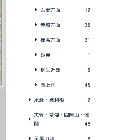
吾妻方面
12
赤城方面
36
榛名方面
31
妙義
1
桐生近郊
6
西上州
45
尾瀬・奥利根
2
志賀・草津・四阿山・浅
間
48
足尾山塊
8