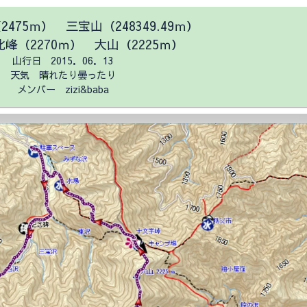
475ｍ） 三宝山（248349.49ｍ）
峰（2270ｍ） 大山（2225ｍ）
山行日 2015．06．13
天気 晴れたり曇ったり
メンバー zizi&baba