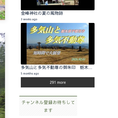
金峰神社の夏の風物詩
3 weeks ago
多気山と多気不動尊の御朱印 栃木県宇都宮市 2026.02.01
5 months ago
291 more
チャンネル登録お待ちして
ます