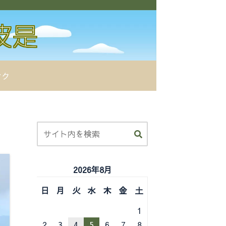
ンク
2026年8月
日
月
火
水
木
金
土
1
2
3
4
5
6
7
8