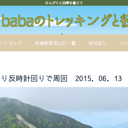
のんびりと四季を感じて
イトマップ
地域季節別山行一覧
寺社巡り
リ
反時計回りで周回 2015．06．13