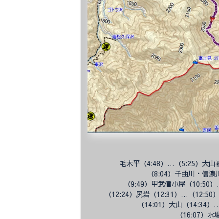
毛木平（
4:48）…（
5:25）大
（8:04）千曲川・信
（9:49）甲武信小屋（
10:50
（12:24）尻岩（
12:31）…（
12:5
（14:01）大山（
14:34）
（16:07）