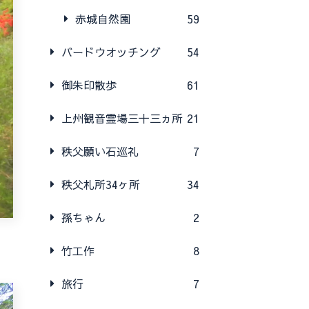
赤城自然園
59
バードウオッチング
54
御朱印散歩
61
上州観音霊場三十三ヵ所
21
秩父願い石巡礼
7
秩父札所34ヶ所
34
孫ちゃん
2
竹工作
8
旅行
7