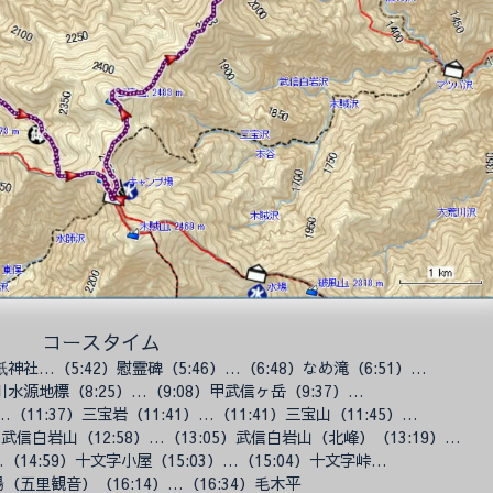
コースタイム
山衹神社…（
5:42）慰霊碑（
5:46）…（
6:48）なめ滝（
6:51）…
濃川水源地標（
8:25）…（
9:08）甲武信ヶ岳（
9:37）…
）…（
11:37）三宝岩（
11:41）…（
11:41）三宝山（
11:45）…
0）武信白岩山（
12:58）…（
13:05）武信白岩山（北峰）（
13:19）…
…（
14:59）十文字小屋（
15:03）…（
15:04）十文字峠…
水場（五里観音）（
16:14）…（
16:34）毛木平