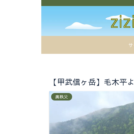
サ
【甲武信ヶ岳】毛木平より
奥秩父