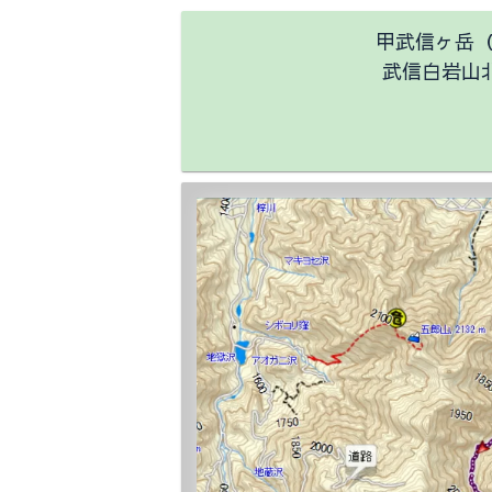
甲武信ヶ岳（2
武信白岩山北