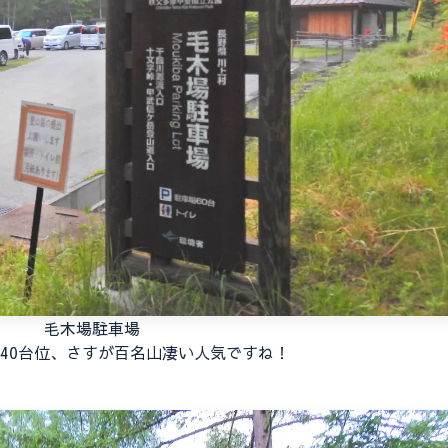
毛木場駐車場
に40台位、さすが百名山凄い人気ですね！