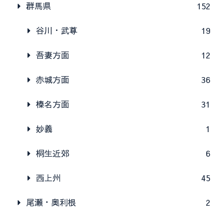
群馬県
152
谷川・武尊
19
吾妻方面
12
赤城方面
36
榛名方面
31
妙義
1
桐生近郊
6
西上州
45
尾瀬・奥利根
2