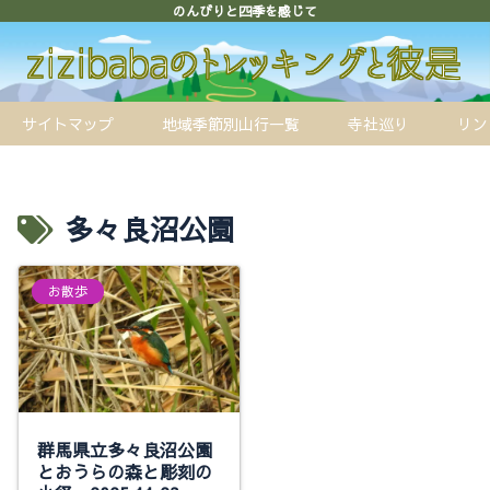
のんびりと四季を感じて
サイトマップ
地域季節別山行一覧
寺社巡り
リン
多々良沼公園
お散歩
群馬県立多々良沼公園
とおうらの森と彫刻の