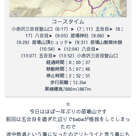
コースタイム
小赤沢三合目登山口（
6:17）➤（7：11）五合目➤（8：
17）八合目➤（
9:05）苗場神社（
9:08）➤
（9:29）苗場山頂ヒュッテ➤（
9:31）苗場山散策休憩
（
10:54）➤（12:04）八合目➤
（13:07）五合目➤（13:52）
小赤沢三合目登山口
経過時間：8：00：37
移動時間：5：07：46
停止時間：2：52：51
歩行距離：12.2㎞
累積標高⤴880ｍ⤵867ｍ
☆
今日はほぼ一年ぶりの苗場山です
前回は五合目を過ぎた辺りでbabaが怪我をしてしまっ
たので
途中敗退という事になったのでリトライと言う事にも