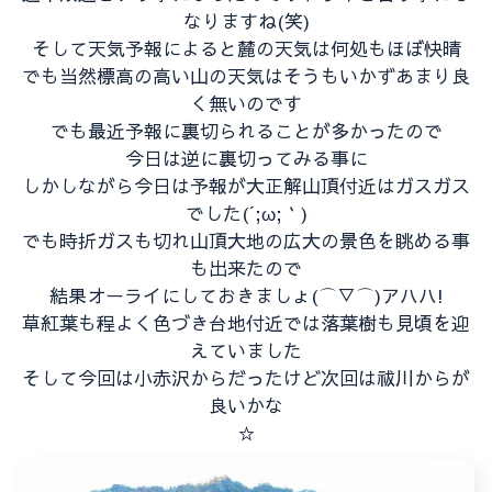
なりますね(笑)
そして天気予報によると麓の天気は何処もほぼ快晴
でも当然標高の高い山の天気はそうもいかずあまり良
く無いのです
でも最近予報に裏切られることが多かったので
今日は逆に裏切ってみる事に
しかしながら今日は予報が大正解山頂付近はガスガス
でした(´;ω;｀)
でも時折ガスも切れ山頂大地の広大の景色を眺める事
も出来たので
結果オーライにしておきましょ(⌒▽⌒)アハハ!
草紅葉も程よく色づき台地付近では落葉樹も見頃を迎
えていました
そして今回は小赤沢からだったけど次回は祓川からが
良いかな
☆