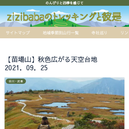
のんびりと四季を感じて
サイトマップ
地域季節別山行一覧
寺社巡り
リン
【苗場山】秋色広がる天空台地
2021．09．25
谷川・武尊