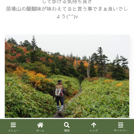
して歩ける気持ち良さ
苗場山の醍醐味が味わえてると言う事でまぁ良いでし
ょう(^^)v
しばらく木道を歩いたとこで樹林帯に突入です
メニュー
ホーム
検索
トップ
サイドバー