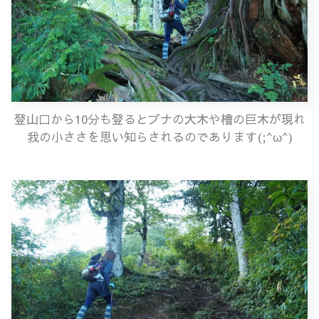
登山口から10分も登るとブナの大木や檜の巨木が現れ
我の小ささを思い知らされるのであります(;^ω^)