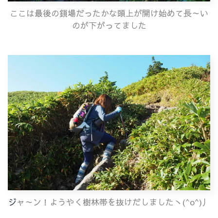
ここは最後の鎖場だったかな
頭上が開け始めて
長～い
のが下がってました
ジ
ャ～ン！ようやく樹林帯を抜けだしましたヽ(^o^)丿