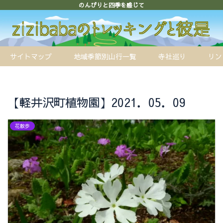
のんびりと四季を感じて
サイトマップ
地域季節別山行一覧
寺社巡り
リン
【軽井沢町植物園】2021．05．09
花散歩