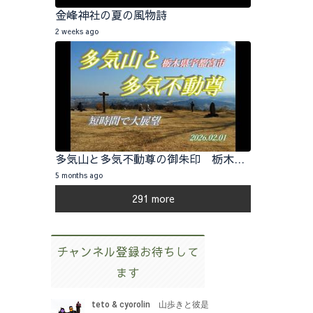
金峰神社の夏の風物詩
2 weeks ago
多気山と多気不動尊の御朱印 栃木県宇都宮市 2026.02.01
5 months ago
291 more
チャンネル登録お待ちして
ます