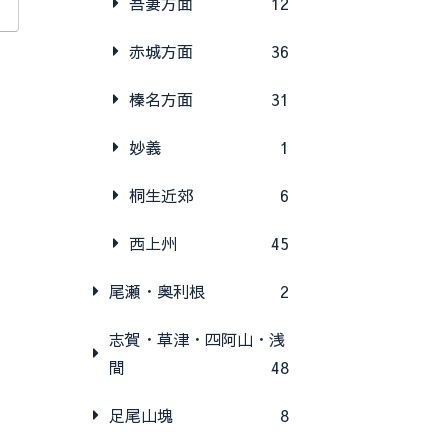
吾妻方面
12
赤城方面
36
榛名方面
31
妙義
1
桐生近郊
6
西上州
45
尾瀬・奥利根
2
志賀・草津・四阿山・浅
間
48
足尾山塊
8