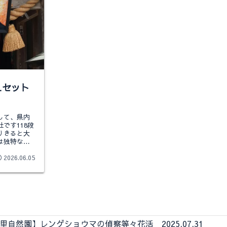
えセット
して、県内
です118段
りきると大
は独特な参
2026.06.05
自然園】レンゲショウマの偵察等々花活 2025.07.31