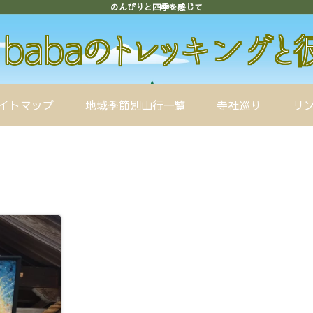
のんびりと四季を感じて
イトマップ
地域季節別山行一覧
寺社巡り
リ