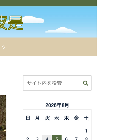
ンク
2026年8月
日
月
火
水
木
金
土
1
2
3
4
5
6
7
8