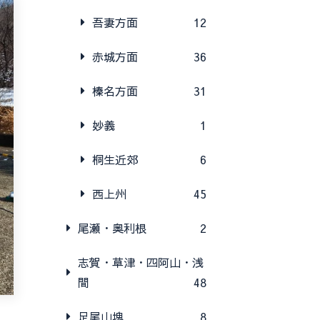
吾妻方面
12
赤城方面
36
榛名方面
31
妙義
1
桐生近郊
6
西上州
45
尾瀬・奥利根
2
志賀・草津・四阿山・浅
間
48
足尾山塊
8