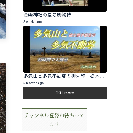
金峰神社の夏の風物詩
2 weeks ago
多気山と多気不動尊の御朱印 栃木県宇都宮市 2026.02.01
5 months ago
291 more
チャンネル登録お待ちして
ます