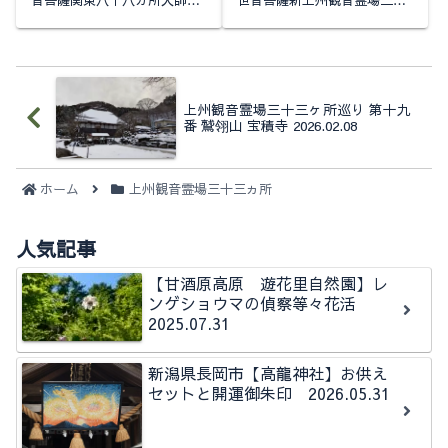
音菩薩関東八十八ヵ所大師霊
世音菩薩新上州観音霊場三十
場（第五番札所）関東ぼけ封
三カ所（第十六番札所）南毛
じ観音霊場（第十八番札所）
観音霊場三十三カ所（第一番
新上州三十三観音霊場（第十
札所）～～～～～～～～～～
三番札所）駐車場にはインパ
～～～～～所在地は群馬県藤
クトのある巨大な...
岡市岡之郷駐車場...
上州観音霊場三十三ヶ所巡り 第十九
番 鷲翎山 宝積寺 2026.02.08
ホーム
上州観音霊場三十三ヵ所
人気記事
【甘酒原高原 遊花里自然園】レ
ンゲショウマの偵察等々花活
2025.07.31
新潟県長岡市【高龍神社】お供え
セットと開運御朱印 2026.05.31