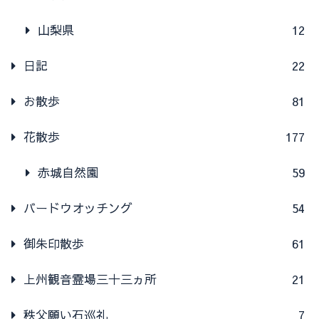
山梨県
12
日記
22
お散歩
81
花散歩
177
赤城自然園
59
バードウオッチング
54
御朱印散歩
61
上州観音霊場三十三ヵ所
21
秩父願い石巡礼
7