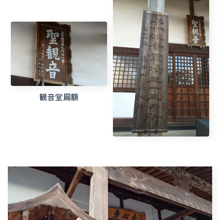
観音堂扁額