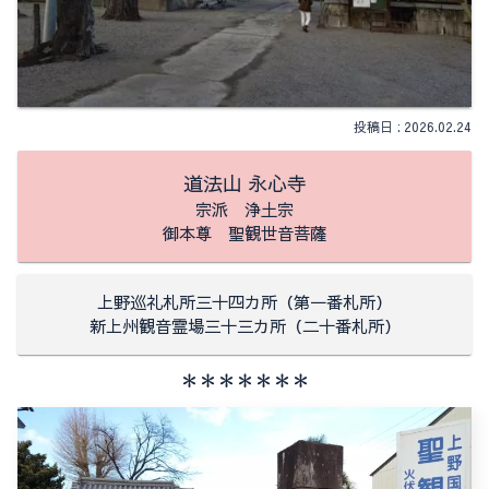
2026.02.24
道法山 永心寺
宗派 浄土宗
御本尊 聖観世音菩薩
上野巡礼札所三十四カ所（第一番札所）
新上州観音霊場三十三カ所（二十番札所）
＊＊＊＊＊＊＊