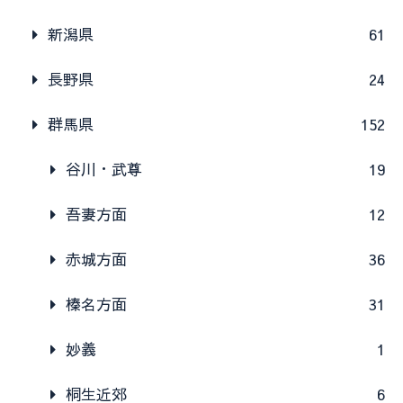
新潟県
61
長野県
24
群馬県
152
谷川・武尊
19
吾妻方面
12
赤城方面
36
榛名方面
31
妙義
1
桐生近郊
6