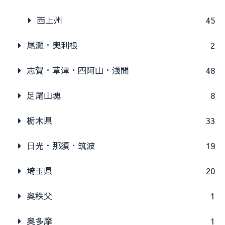
西上州
45
尾瀬・奥利根
2
志賀・草津・四阿山・浅間
48
足尾山塊
8
栃木県
33
日光・那須・筑波
19
埼玉県
20
奥秩父
1
奥多摩
1