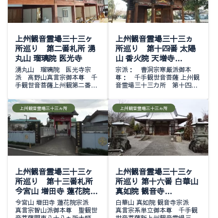
上州観音霊場三十三ヶ
上州観音霊場三十三ヵ
所巡り 第二番札所 湧
所巡り 第十四番 太陽
丸山 瑠璃院 医光寺
山 香火院 天増寺
2020・01・13
湧丸山 瑠璃院 医光寺宗
宗派： 曹洞宗寒厳派御本
派 高野山真言宗御本尊 千
尊： 千手観世音菩薩 上州観
手観世音菩薩上州観第二番関
音霊場三十三カ所 第十四番
東九十一薬師霊場第五十番東
札所伊勢崎佐波観音霊場 第
三十三観音霊第八番コロナ禍
十九番札所御詠歌： 太陽の光
以来久しぶりに御朱印散歩を
も高き 天増寺 草木も人
上州観音霊場三十三ヵ所
上州観音霊場三十三ヵ所
再開しました山歩きの途中な
も なびく中里 お昼になっ
ど時々御朱印を頂いて...
てしまったのでコ...
上州観音霊場三十三ヶ
上州観音霊場三十三ヶ
所巡り 第十三番札所
所巡り 第十六番 白華山
今宮山 増田寺 蓮花院
真如院 観音寺
2020.01.13
2026.02.08
今宮山 増田寺 蓮花院宗派
白華山 真如院 観音寺宗派
真言宗智山派御本尊 聖観世
真言宗系単立御本尊 千手観