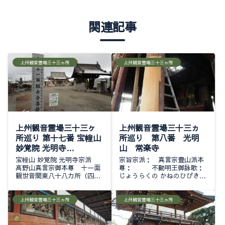
関連記事
上州観音霊場三十三ヵ所
上州観音霊場三十三ヵ所
上州観音霊場三十三ヶ
上州観音霊場三十三ヵ
所巡り 第十七番 宝幢山
所巡り 第八番 光明
妙覚院 光明寺
山 常楽寺
2026.02.08
宝幢山 妙覚院 光明寺宗派
宗旨宗派： 真言宗豊山派本
高野山真言宗御本尊 十一面
尊： 不動明王御詠歌：
観世音関東八十八カ所（四番
じょうらくの かねのひびき
霊場）新上州三十三観音（十
か あかつきの うきよ
七番札所）南毛三十三観音
のゆめや おどろかすらん＊関
（二番札所）* * * * * * *寺号
東八十八ヵ所霊場 第十五番
上州観音霊場三十三ヵ所
上州観音霊場三十三ヵ所
標と山門山門は関東管領上杉
札所 ＊上州観音霊場三...
家...