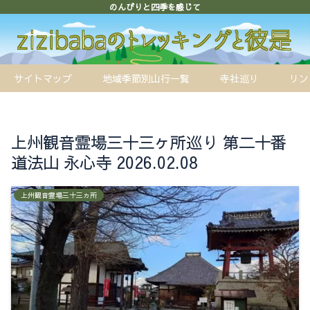
のんびりと四季を感じて
サイトマップ
地域季節別山行一覧
寺社巡り
リン
上州観音霊場三十三ヶ所巡り 第二十番
道法山 永心寺 2026.02.08
上州観音霊場三十三ヵ所