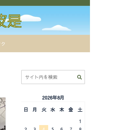
ンク
2026年8月
日
月
火
水
木
金
土
1
2
3
4
5
6
7
8