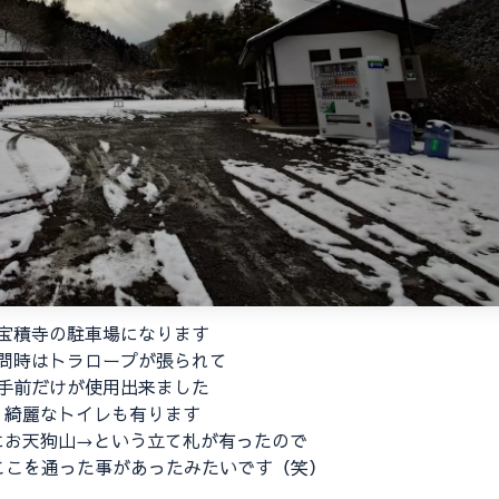
宝積寺の駐車場になります
問時はトラロープが張られて
手前だけが使用出来ました
綺麗なトイレも有ります
にお天狗山→という立て札が有ったので
ここを通った事があったみたいです（笑）