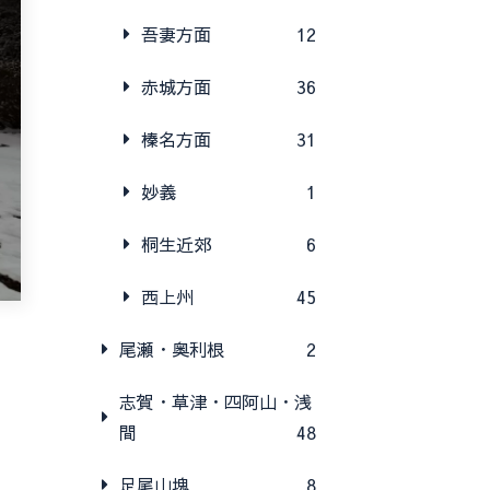
吾妻方面
12
赤城方面
36
榛名方面
31
妙義
1
桐生近郊
6
西上州
45
尾瀬・奥利根
2
志賀・草津・四阿山・浅
間
48
足尾山塊
8