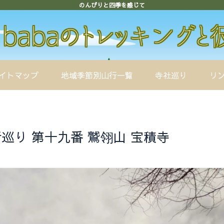
のんびりと四季を感じて
イトマップ
地域季節別山行一覧
寺社巡り
リ
巡り 第十九番 鷲翎山 宝積寺