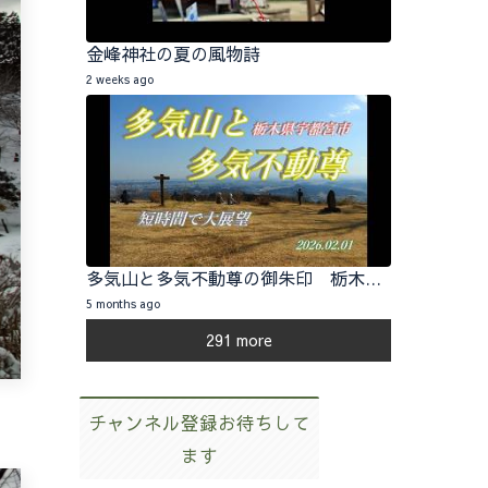
金峰神社の夏の風物詩
2 weeks ago
多気山と多気不動尊の御朱印 栃木県宇都宮市 2026.02.01
5 months ago
291 more
チャンネル登録お待ちして
ます