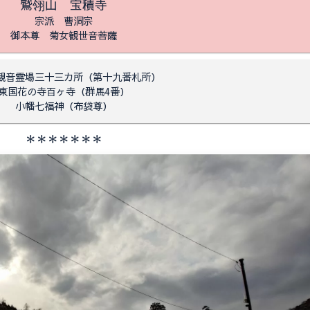
鷲翎山 宝積寺
宗派 曹洞宗
御本尊 菊女観世音菩薩
観音霊場三十三カ所（第十九番札所）
東国花の寺百ヶ寺（群馬4番）
小幡七福神（布袋尊）
＊＊＊＊＊＊＊