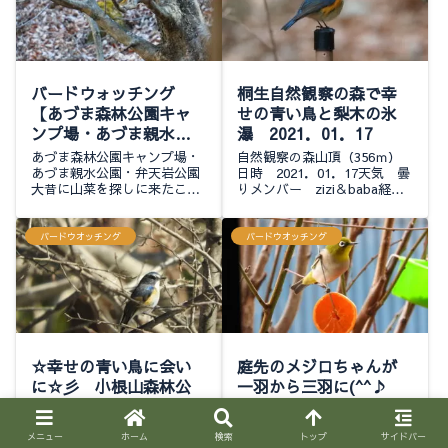
バードウォッチング
桐生自然観察の森で幸
【あづま森林公園キャ
せの青い鳥と梨木の氷
ンプ場・あづま親水公
瀑 2021．01．17
園・弁天岩公園・利根
あづま森林公園キャンプ場・
自然観察の森山頂（356ｍ）
川河川敷】
あづま親水公園・弁天岩公園
日時 2021．01．17天気 曇
大昔に山菜を探しに来たこと
りメンバー zizi＆baba経過
2025/03/01
のある公園にバードウォッチ
時間：2時間45分 歩行距
ングにやって来ました可愛い
離：3.8㎞ 累積標高：⤴174
木馬です声はするものの姿は
ｍ⤵165ｍおはようございま
バードウオッチング
バードウオッチング
見えずマンサクが咲いてまし
す！70台程駐めら...
たあまり取れ高は無...
☆幸せの青い鳥に会い
庭先のメジロちゃんが
に☆彡 小根山森林公
一羽から三羽に(^^♪
園散歩
いらっしゃいませ昨日まで一
羽だったメジロちゃんが今日
今回も鳥撮狙いの散歩ですブ
メニュー
ホーム
検索
トップ
サイドバー
は三羽になりましたここが気
ログタイトルに大分そぐわな