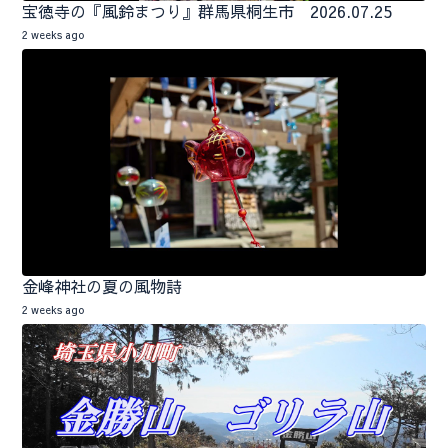
宝徳寺の『風鈴まつり』群馬県桐生市 2026.07.25
2 weeks ago
金峰神社の夏の風物詩
2 weeks ago