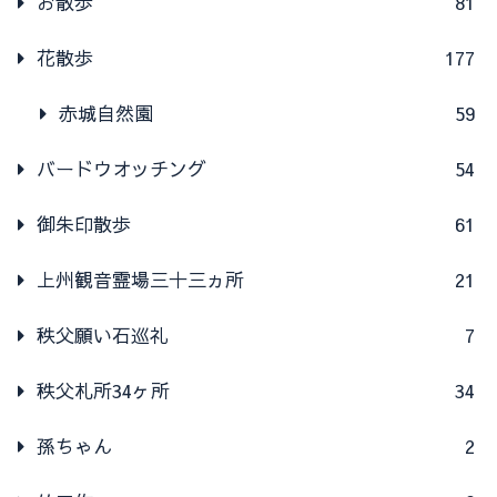
お散歩
81
花散歩
177
赤城自然園
59
バードウオッチング
54
御朱印散歩
61
上州観音霊場三十三ヵ所
21
秩父願い石巡礼
7
秩父札所34ヶ所
34
孫ちゃん
2