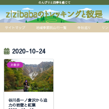
のんびりと四季を感じて
サイトマップ
地域季節別山行一覧
寺社巡り
リン
2020-10-24
お散歩
谷川岳一ノ倉沢から迫
力の岩壁と紅葉