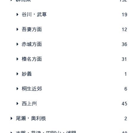
谷川・武尊
19
吾妻方面
12
赤城方面
36
榛名方面
31
妙義
1
桐生近郊
6
西上州
45
尾瀬・奥利根
2