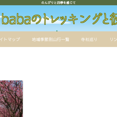
のんびりと四季を感じて
イトマップ
地域季節別山行一覧
寺社巡り
リ