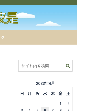
ンク
2022年4月
日
月
火
水
木
金
土
1
2
3
4
5
6
7
8
9