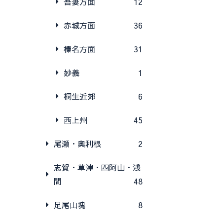
吾妻方面
12
赤城方面
36
榛名方面
31
妙義
1
桐生近郊
6
西上州
45
尾瀬・奥利根
2
志賀・草津・四阿山・浅
間
48
足尾山塊
8