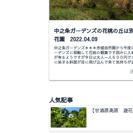
中之条ガーデンズの花桃の丘は
花園 2022.04.09
中之条ガーデンズ＊＊＊赤城自然園から今度
ーデンズに移動して花桃の観賞です因みに入
が有るようですが今日は大人一人６００円で
に染まる斜面が目に飛び込んで来て気持ちが
も見学しながら進みましょローズガーデンを..
人気記事
【甘酒原高原 遊花里