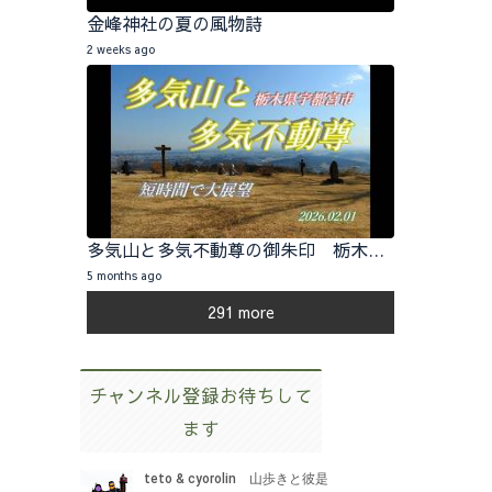
金峰神社の夏の風物詩
2 weeks ago
多気山と多気不動尊の御朱印 栃木県宇都宮市 2026.02.01
5 months ago
291 more
チャンネル登録お待ちして
ます