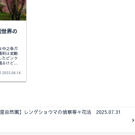
別世界の
は中之条ガ
場料は変動
したピンク
逸るけど他
.
2022.04.14
自然園】レンゲショウマの偵察等々花活 2025.07.31