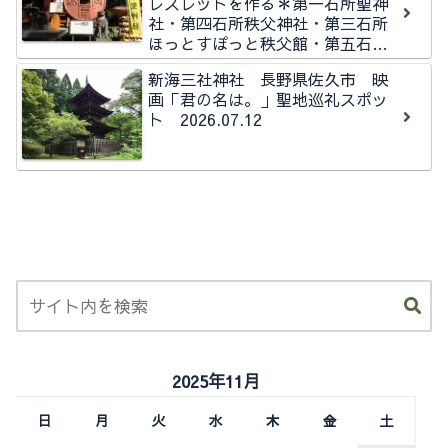
レスレットを作る＊第一石所聖神
社・第四石所秩父神社・第三石所
ほっとすぽっと秩父館・第五石所
秩父今宮神社石所
新海三社神社 長野県佐久市 映
画「君の名は。」聖地巡礼スポッ
ト 2026.07.12
2025年11月
日
月
火
水
木
金
土