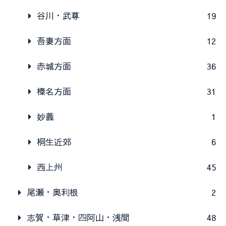
谷川・武尊
19
吾妻方面
12
赤城方面
36
榛名方面
31
妙義
1
桐生近郊
6
西上州
45
尾瀬・奥利根
2
志賀・草津・四阿山・浅間
48