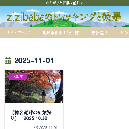
のんびりと四季を感じて
サイトマップ
地域季節別山行一覧
寺社巡り
リン
2025-11-01
お散歩
【榛名湖畔の紅葉狩
り】 2025.10.30
2025.11.01