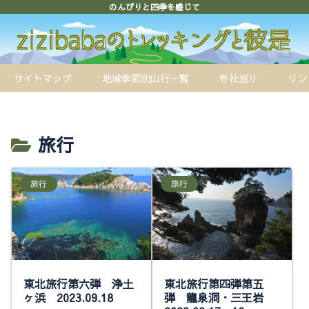
のんびりと四季を感じて
サイトマップ
地域季節別山行一覧
寺社巡り
リン
旅行
旅行
旅行
東北旅行第六弾 浄土
東北旅行第四弾第五
ヶ浜 2023.09.18
弾 龍泉洞・三王岩