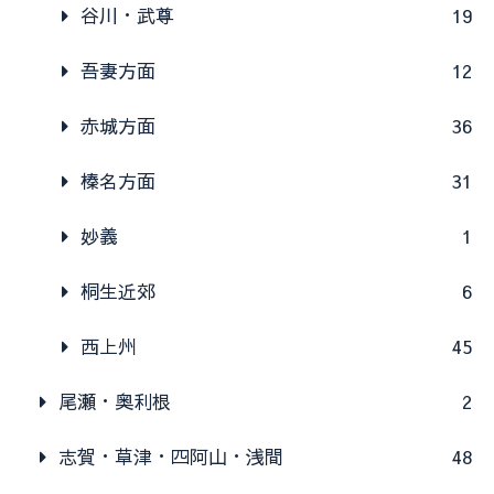
谷川・武尊
19
吾妻方面
12
赤城方面
36
榛名方面
31
妙義
1
桐生近郊
6
西上州
45
尾瀬・奥利根
2
志賀・草津・四阿山・浅間
48