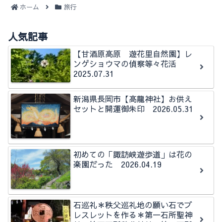
ホーム
旅行
人気記事
【甘酒原高原 遊花里自然園】レ
ンゲショウマの偵察等々花活
2025.07.31
新潟県長岡市【高龍神社】お供え
セットと開運御朱印 2026.05.31
初めての「諏訪峡遊歩道」は花の
楽園だった 2026.04.19
石巡礼＊秩父巡礼地の願い石でブ
レスレットを作る＊第一石所聖神