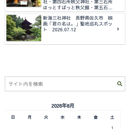
社・第四石所秩父神社・第三石所
ほっとすぽっと秩父館・第五石所
秩父今宮神社石所
新海三社神社 長野県佐久市 映
画「君の名は。」聖地巡礼スポッ
ト 2026.07.12
2026年8月
日
月
火
水
木
金
土
1