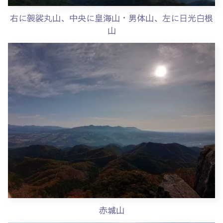
右に袈裟丸山、中央に皇海山・男体山、左に日光白根
山
赤城山