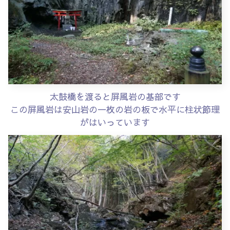
太鼓橋を渡ると屏風岩の基部です
この屏風岩は安山岩の一枚の岩の板で水平に柱状節理
がはいっています