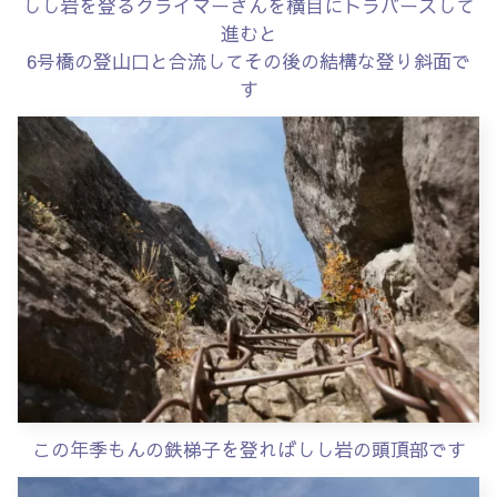
しし岩を登るクライマーさんを横目にトラバースして
進むと
6号橋の登山口と合流して
その後の結構な登り斜面で
す
この年季もんの鉄梯子を登ればしし岩の頭頂部です