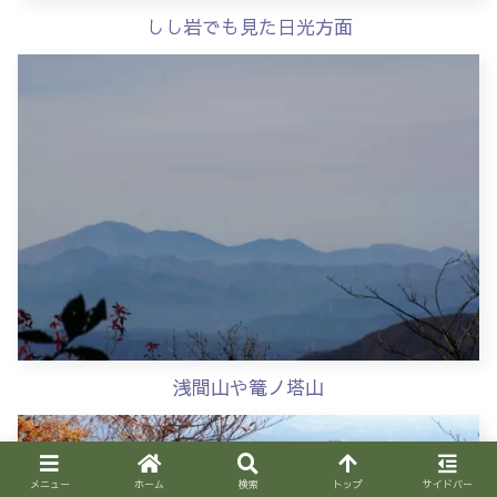
しし岩でも見た日光方面
浅間山や篭ノ塔山
メニュー
ホーム
検索
トップ
サイドバー