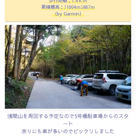
歩行距離：7.4ｋｍ
累積標高：⤴1004ｍ⤵867ｍ
（by Garmin）
浅間山を周回する予定なので5号橋駐車場からのスタ
ート
余りにも車が多いのでビックリしました