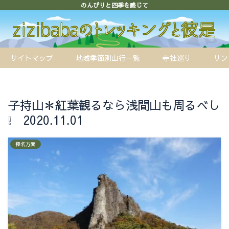
のんびりと四季を感じて
サイトマップ
地域季節別山行一覧
寺社巡り
リン
子持山＊紅葉観るなら浅間山も周るべし
❕ 2020.11.01
榛名方面