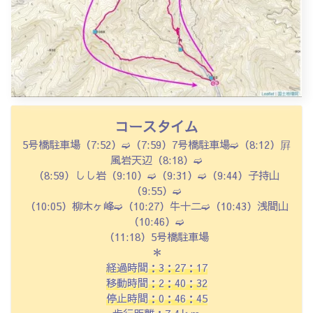
コースタイム
5号橋駐車場（7:52）➫（
7:59）7号橋駐車場➫（8:12）屛
風岩天辺（8:18）➫
（
8:59）しし岩（
9:10）➫（
9:31）➫（
9:44）子持山
（
9:55）➫
（
10:05）
柳木ヶ峰➫（
10:27）牛十二➫（
10:43）浅間山
（
10:46）➫
（
11:18）5号橋駐車場
＊
経過時間：3：27：17
移動時間：2：40：32
停止時間：0：46：45