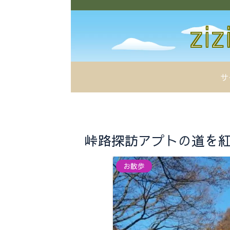
サ
峠路探訪アプトの道を紅葉散
お散歩