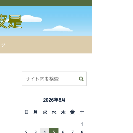
ンク
2026年8月
日
月
火
水
木
金
土
1
2
3
4
5
6
7
8