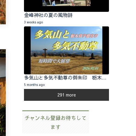
金峰神社の夏の風物詩
3 weeks ago
多気山と多気不動尊の御朱印 栃木県宇都宮市 2026.02.01
5 months ago
291 more
チャンネル登録お待ちして
ます