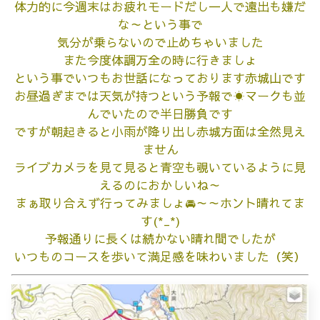
体力的に今週末はお疲れモードだし一人で遠出も嫌だ
な～という事で
気分が乗らないので止めちゃいました
また今度体調万全の時に行きましょ
という事でいつもお世話になっております赤城山です
お昼過ぎまでは天気が持つという予報で☀マークも並
んでいたので半日勝負です
ですが朝起きると小雨が降り出し赤城方面は全然見え
ません
ライブカメラを見て見ると青空も覗いているように見
えるのにおかしいね～
まぁ取り合えず行ってみましょ🚘～～ホント晴れてま
す(*_*)
予報通りに長くは続かない晴れ間でしたが
いつものコースを歩いて満足感を味わいました（笑）