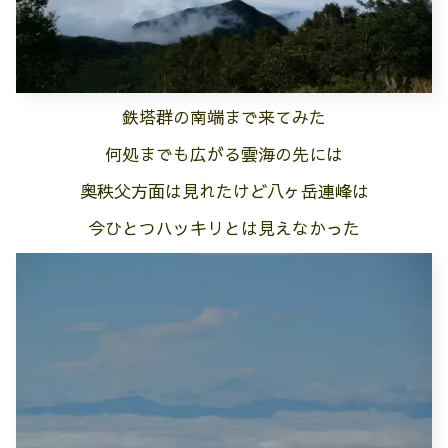
鉄塔群の南端まで来てみた
何処までも
広がる
雲海の先には
奥秩父方面は見れたけど八ヶ岳連峰は
今ひとつハッキリとは見えなかった