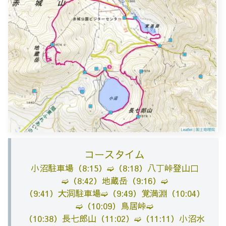
コースタイム
小沼駐車場（
8:15）➫（
8:18）八丁峠登山口
➫（
8:42）地蔵岳（
9:16）➫
（
9:41）大洞駐車場➫（
9:49）覚満淵（10:04）
➫（
10:09）鳥居峠➫
（
10:38）長七郎山（
11:02）➫（
11:11）小沼水