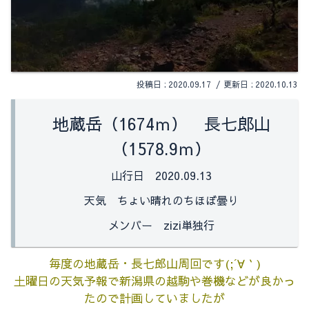
2020.09.17
2020.10.13
地蔵岳（1674ｍ） 長七郎山
（1578.9ｍ）
山行日 2020.09.13
天気 ちょい晴れのちほぼ曇り
メンバー zizi単独行
毎度の地蔵岳・長七郎山周回です(;´∀｀)
土曜日の天気予報で新潟県の越駒や巻機などが良かっ
たので計画していましたが