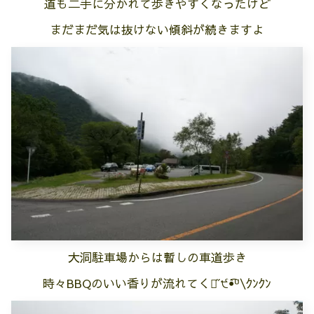
道も二手に分かれて歩きやすくなったけど
まだまだ気は抜けない傾斜が続きますよ
大洞駐車場からは暫しの車道歩き
時々BBQのいい香りが流れてくる̋ ੯ꔷ̀͡ᓑ\ｸﾝｸﾝ