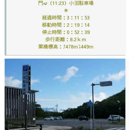
門➫（
11:23）小沼駐車場
＊
経過時間：3：11：53
移動時間：2：19：14
停止時間：0：52：39
歩行距離：8.2ｋｍ
累積標高：⤴478ｍ⤵449ｍ