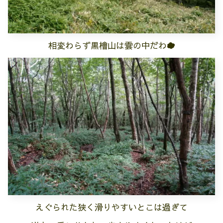
相変わらず黒檜山は雲の中だわ︎︎☁︎︎
えぐられた狭く滑りやすいとこは過ぎて