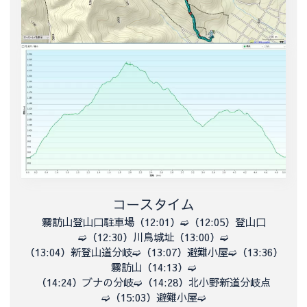
コースタイム
霧訪山登山口駐車場（12:01）➫（
12:05）登山口
➫（
12:30）川鳥城址（
13:00）➫
（
13:04）新登山道分岐➫（
13:07）避難小屋➫（
13:36）
霧訪山（
14:13）➫
（
14:24）ブナの分岐➫（
14:28）北小野新道分岐点
➫（
15:03）避難小屋➫