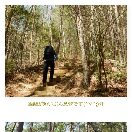
距離が短いぶん急登です(^▽^;)汗