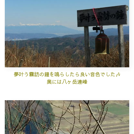
夢叶う霧訪の鐘を
鳴らしたら良い音色でした🎶
奥には八ヶ岳連峰