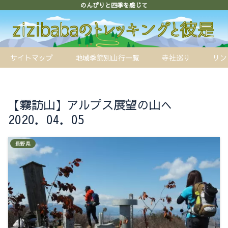
のんびりと四季を感じて
サイトマップ
地域季節別山行一覧
寺社巡り
リン
【霧訪山】アルプス展望の山へ
2020．04．05
長野県