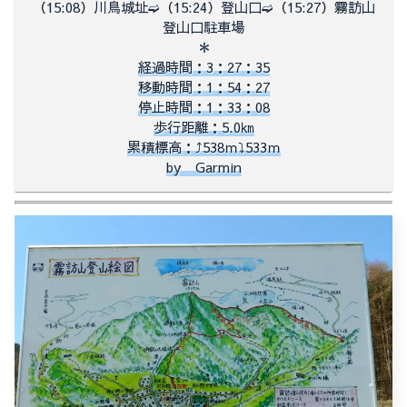
（
15:08）川鳥城址➫（
15:24）登山口➫（
15:27）
霧訪山
登山口駐車場
＊
経過時間：3：27：35
移動時間：1：54：27
停止時間：1：33：08
歩行距離：5.0㎞
累積標高：⤴538ｍ⤵533ｍ
by Garmin