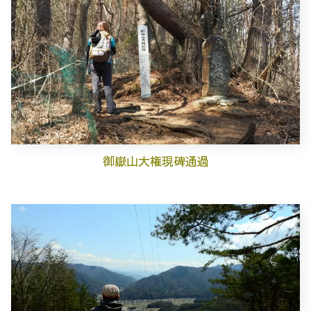
御嶽山大権現碑通過