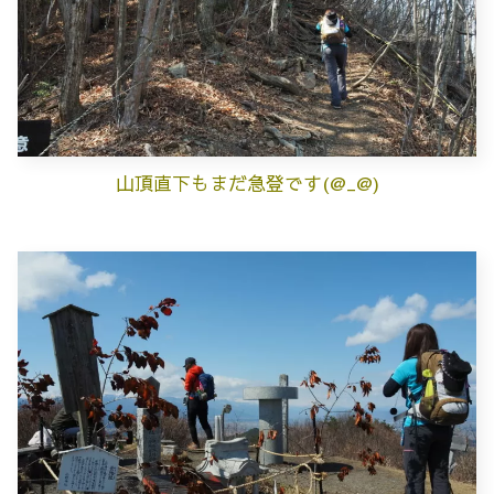
山頂直下もまだ急登です(@_@)