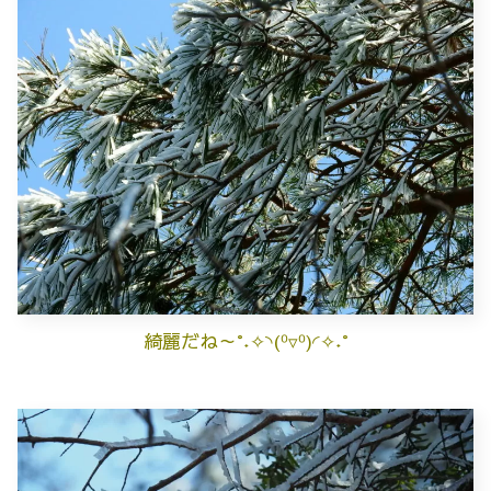
綺麗だね～°˖✧◝(⁰▿⁰)◜✧˖°