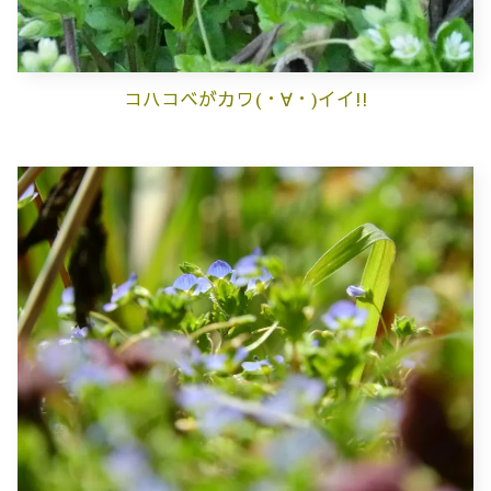
コハコベがカワ(・∀・)イイ!!