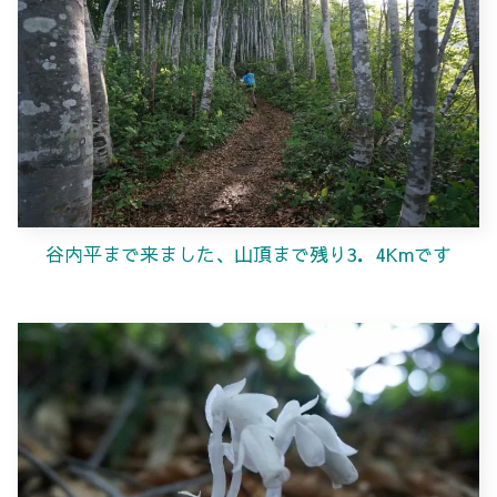
谷内平まで来ました、山頂まで残り3．4Kmです