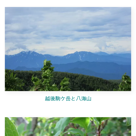
越後駒ケ岳と八海山