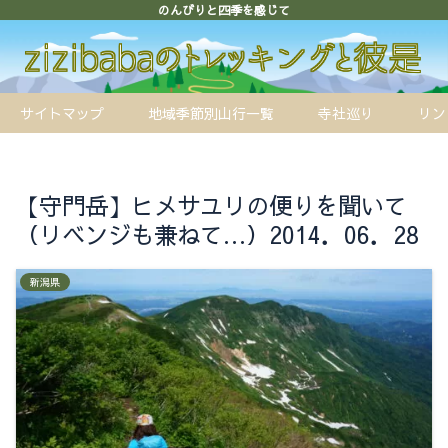
のんびりと四季を感じて
サイトマップ
地域季節別山行一覧
寺社巡り
リン
【守門岳】ヒメサユリの便りを聞いて
（リベンジも兼ねて…）2014．06．28
新潟県