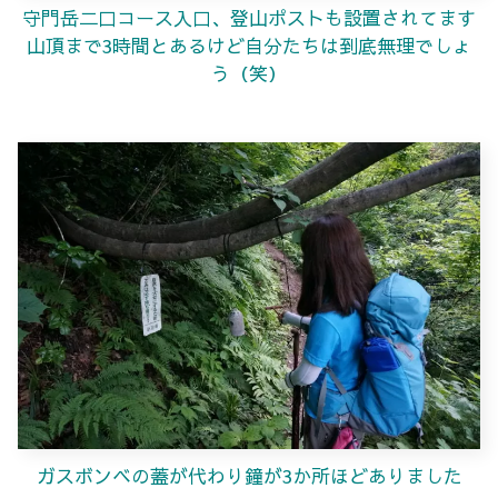
守門岳二口コース入口、登山ポストも設置されてます
山頂まで3時間とあるけど自分たちは到底無理でしょ
う（笑）
ガスボンベの蓋が
代わり
鐘が
3か所ほどありました