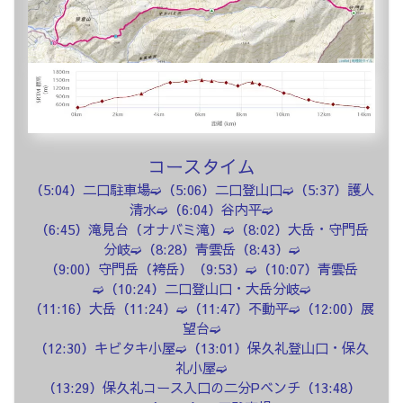
コースタイム
（5:04）二口駐車場➫（5:06）二口登山口➫（5:37）護人
清水➫（6:04）谷内平➫
（6:45）滝見台（オナバミ滝）➫（8:02）大岳・守門岳
分岐➫（8:28）青雲岳（8:43）➫
（9:00）守門岳（袴岳）（9:53）➫（10:07）青雲岳
➫（10:24）二口登山口・大岳分岐➫
（11:16）大岳（11:24）➫（11:47）不動平➫（12:00）展
望台➫
（12:30）キビタキ小屋➫（13:01）保久礼登山口・保久
礼小屋➫
（13:29）保久礼コース入口の二分Pベンチ（13:48）