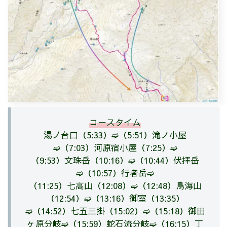
コースタイム
湯ノ台口（
5:33）➫（
5:51）滝ノ小屋
➫（
7:03）河原宿小屋（
7:25）➫
（
9:53）文珠岳（
10:16）➫（
10:44）伏拝岳
➫（
10:57）行者岳➫
（11:25）七高山（
12:08）➫（
12:48）鳥海山
（
12:54）➫（
13:16）御室（
13:35）
➫（
14:52）七五三掛（
15:02）➫（
15:18）御田
ヶ原分岐➫（
15:59）蛇石流分岐➫（
16:15）丁