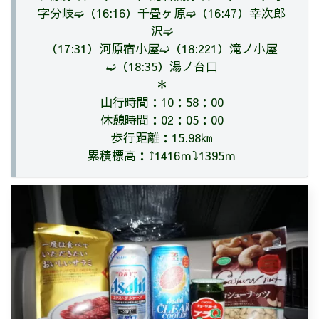
字分岐➫（
16:16）千畳ヶ原➫（
16:47）幸次郎
沢➫
（
17:31）河原宿小屋➫（1
8:221）滝ノ小屋
➫（
18:35）
湯ノ台口
＊
山行時間：10：58：00
休憩時間：02：05：00
歩行距離：15.98㎞
累積標高：⤴1416ｍ⤵1395ｍ