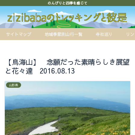
のんびりと四季を感じて
サイトマップ
地域季節別山行一覧
寺社巡り
リン
【鳥海山】 念願だった素晴らしき展望
と花々達 2016.08.13
山形県