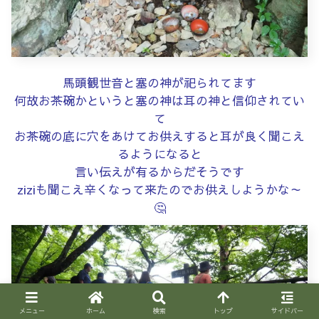
馬頭観世音と塞の神が祀られてます
何故お茶碗かというと塞の神は耳の神と信仰されてい
て
お茶碗の底に穴をあけてお供えすると耳が良く聞こえ
るようになると
言い伝えが有るからだそうです
ziziも聞こえ辛くなって来たのでお供えしようかな～
🤔
メニュー
ホーム
検索
トップ
サイドバー