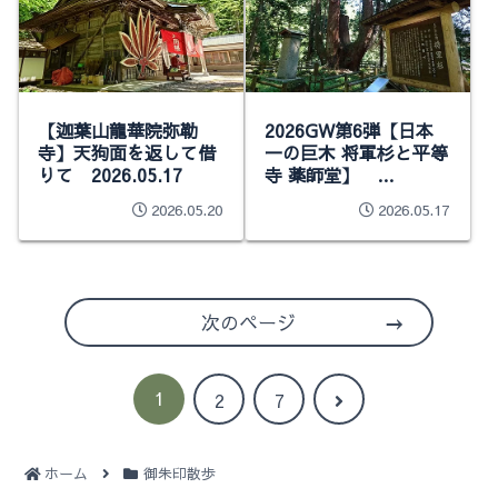
【迦葉山龍華院弥勒
2026GW第6弾【日本
寺】天狗面を返して借
一の巨木 将軍杉と平等
りて 2026.05.17
寺 薬師堂】
2026.05.05
2026.05.20
2026.05.17
次のページ
1
次
2
7
へ
ホーム
御朱印散歩