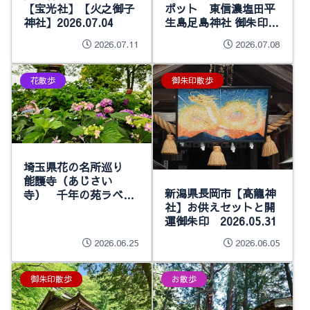
【宝光社】【火之御子
ポット 東信濃塩田平
神社】2026.07.04
生島足島神社 御朱印巡
り 2026.07.04
2026.07.11
2026.07.08
花散歩
御朱印散歩
埼玉県花の名所巡り
能護寺（あじさい
新潟県長岡市【高龍神
寺） 千年の苑ラベン
社】お供えセットと開
ダー園 あじさい山公
運御朱印 2026.05.31
園 2026.06.20
2026.06.25
2026.06.05
御朱印散歩
お散歩