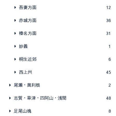
吾妻方面
12
赤城方面
36
榛名方面
31
妙義
1
桐生近郊
6
西上州
45
尾瀬・奥利根
2
志賀・草津・四阿山・浅間
48
足尾山塊
8