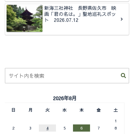
秩父今宮神社石所
新海三社神社 長野県佐久市 映
画「君の名は。」聖地巡礼スポッ
ト 2026.07.12
2026年8月
日
月
火
水
木
金
土
1
2
3
4
5
6
7
8