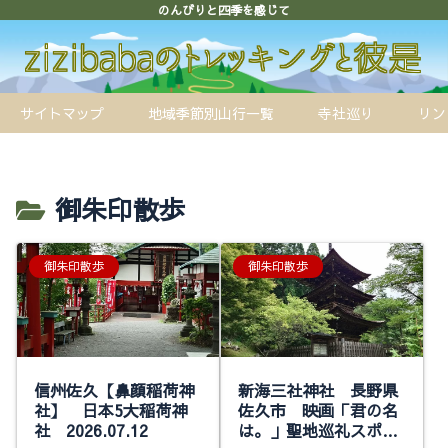
のんびりと四季を感じて
サイトマップ
地域季節別山行一覧
寺社巡り
リン
御朱印散歩
御朱印散歩
御朱印散歩
信州佐久【鼻顔稲荷神
新海三社神社 長野県
社】 日本5大稲荷神
佐久市 映画「君の名
社 2026.07.12
は。」聖地巡礼スポッ