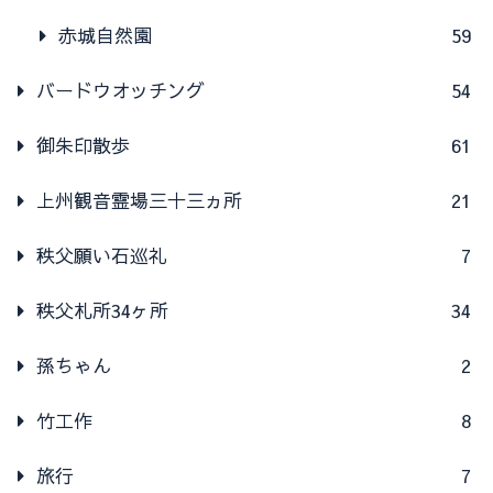
赤城自然園
59
バードウオッチング
54
御朱印散歩
61
上州観音霊場三十三ヵ所
21
秩父願い石巡礼
7
秩父札所34ヶ所
34
孫ちゃん
2
竹工作
8
旅行
7