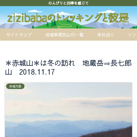
のんびりと四季を感じて
サイトマップ
地域季節別山行一覧
寺社巡り
リン
＊赤城山＊は冬の訪れ 地蔵岳⇒長七郎
山 2018.11.17
赤城方面