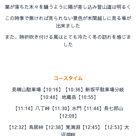
葉が落ちた
木々を縫うように陽が差し込み登山道は明るく
この時季で無ければ
見られない景色が木間越しに見る事が
出来ました
また、時折吹き付ける風はとても冷たく冬の訪れを感じま
した
コースタイム
見晴山駐車場【
10:16
】
【10:36】新坂平駐車場分岐
【10:48】
地蔵岳【10:55】
【11:14】八丁峠
【11:30】水門
【11:44】長七郎山
【12:09】
【12:32】
鳥居峠
【12:38】覚満淵【12:45】
【12:53】大
沼湖畔