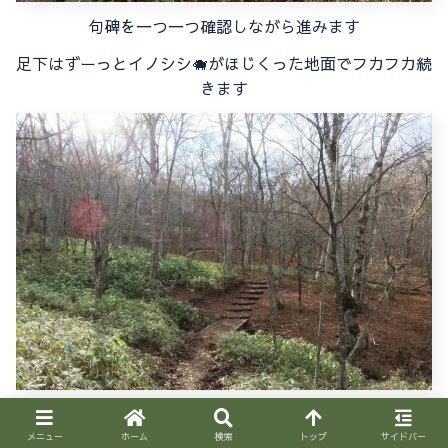
句碑を一つ一つ確認しながら進みます
足下はずーっとイノシシ🐗がほじくった地面でフカフカ続
きます
駐車場近くまで来ると広々として良い感じです
メニュー
ホーム
検索
トップ
サイドバー