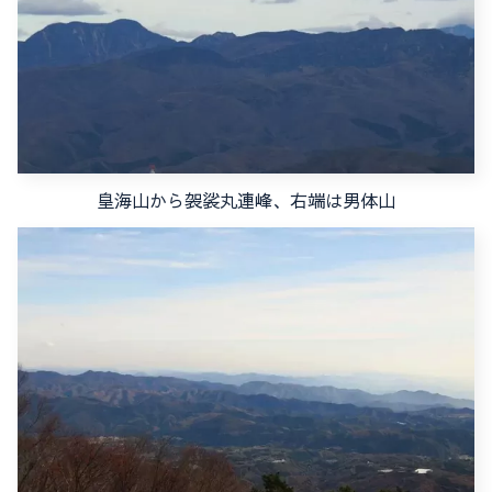
皇海山から袈裟丸連峰、右端は男体山