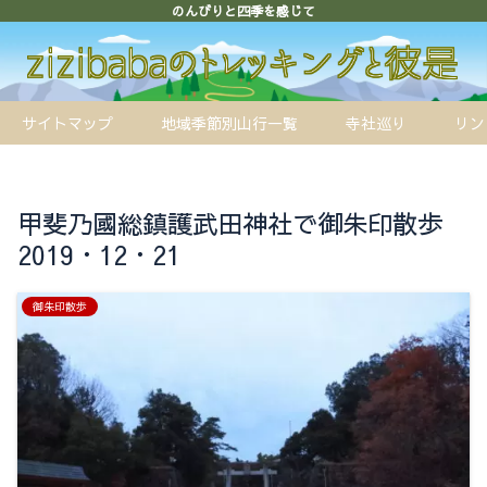
のんびりと四季を感じて
サイトマップ
地域季節別山行一覧
寺社巡り
リン
甲斐乃國総鎮護武田神社で御朱印散歩
2019・12・21
御朱印散歩