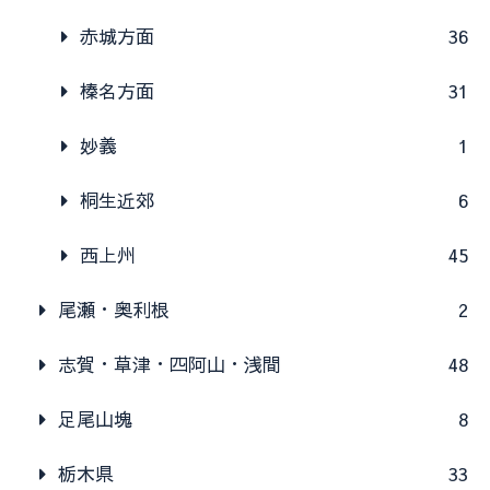
赤城方面
36
榛名方面
31
妙義
1
桐生近郊
6
西上州
45
尾瀬・奥利根
2
志賀・草津・四阿山・浅間
48
足尾山塊
8
栃木県
33