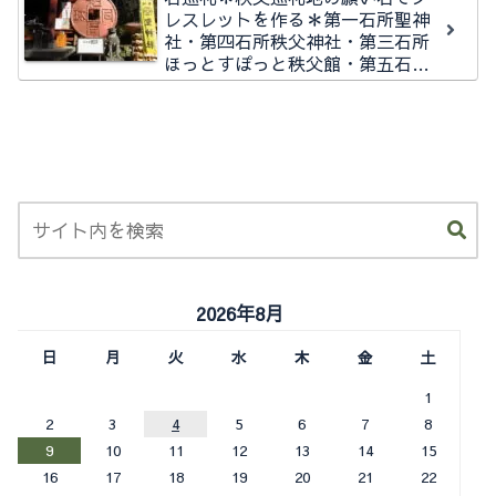
レスレットを作る＊第一石所聖神
社・第四石所秩父神社・第三石所
ほっとすぽっと秩父館・第五石所
秩父今宮神社石所
2026年8月
日
月
火
水
木
金
土
1
2
3
4
5
6
7
8
9
10
11
12
13
14
15
16
17
18
19
20
21
22