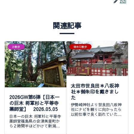
zizi
関連記事
お散歩
御朱印散歩
太田市世良田＊八坂神
社＊御朱印を戴きまし
2026GW第6弾【日本一
た
の巨木 将軍杉と平等寺
伊勢崎神社より世良田八坂神
薬師堂】 2026.05.05
社にナビを頼りに向かったら
以前仕事で良く訪れていた地
日本一の巨木 将軍杉と平等寺
域の近くでした(笑)最近ナビ
薬師堂福島県の会津美里町か
におんぶにだっこで以前良く
ら２時間半ほどかけて新潟県
通っていた道も忘れてしまい
阿賀町の道の駅みかわに移動
ました便利なようですがチョ