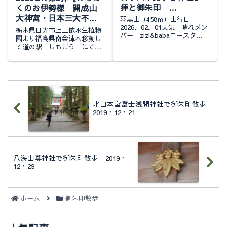
拝と御朱印
くのお伊勢様 開成山
2026.02.01
大神宮・日本三大不動
羽黒山（458ｍ）山行日
尊 中野不動尊】
2026．02．01天気 晴れメン
栃木県日光市上三依水生植物
バー zizi&babaコースタイ
2026.05.04
園より福島県南会津へ移動し
ム羽黒山参道登山口（7:24）
て道の駅「しもごう」にて車
…（7:39）朝水舎…（7:45）
中泊しましたここは車中泊を
だいだら坊の岩分岐…
２度？含め何度か立ち寄った
（7:53）カラッソ坂...
ことある遠くの割には馴染み
の道の駅ですｗこの日はこの
道の駅をスタートし...
北口本宮富士浅間神社で御朱印散歩
2019・12・21
八海山尊神社で御朱印散歩 2019・
12・29
ホーム
御朱印散歩