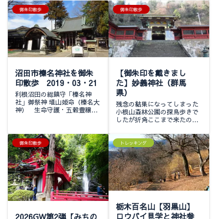
して来ました💦💦ここでは日
ット焦りも古刹を...
本一の巨木と平等寺の薬師堂
御朱印散歩
御朱印散歩
を見学します待ち遠しかった
GWの遠征もあ...
沼田市榛名神社を御朱
【御朱印を戴きまし
印散歩 2019・03・21
た】妙義神社（群馬
県）
利根沼田の総鎮守「榛名神
社」御祭神 埴山姫命（榛名大
残念の結果になってしまった
神） 生命守護・五穀豊穣倭
小根山森林公園の探鳥歩きで
建命（武尊大神） 開運・土
したが折角ここまで来たのな
地守護菅原道真命（天満大
ら妙義神社は目と鼻の先です
神） 学問守護・災難厄除
寄らない手は無いので参拝し
建御名方命（諏訪大神）
てきました以前妙義山の中間
御朱印散歩
トレッキング
産業守護・健康長寿...
道コースや観光で来た時とは
違い沢山の発見が有...
栃木百名山【羽黒山】
ロウバイ見学と神社参
2026GW第2弾【みちの