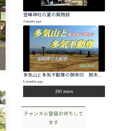
金峰神社の夏の風物詩
3 weeks ago
多気山と多気不動尊の御朱印 栃木県宇都宮市 2026.02.01
5 months ago
291 more
チャンネル登録お待ちして
ます