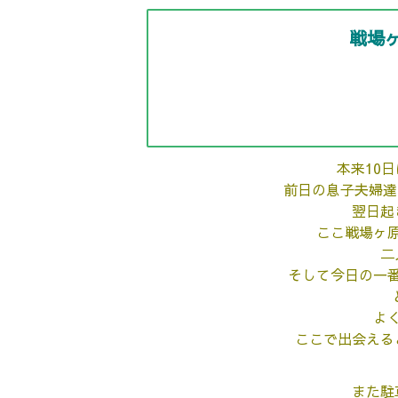
戦場ヶ
本来10
前日の息子夫婦達
翌日起
ここ戦場ヶ
二
そして今日の
一
よ
ここで出会える
また駐