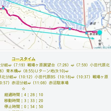
コースタイム
沼分岐➫（
7:19）戦場ヶ原展望台（
7:26）➫（
7:59）小田代原北
36）青木橋➫（8:55)Ｕターン地(9:10)➫
代原北分岐➫（
10:12）小田代原BS（
10:18)➫（
10:37）戦場ヶ原
10:57）赤沼分岐➫
（
11:08）赤沼駐車場
☆
経過時間：4：28：10
移動時間：3：33：20
停止時間：0：54：50