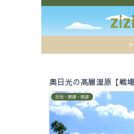
サ
奥日光の高層湿原【戦場ヶ原
日光・那須・筑波