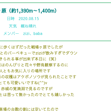
原（約1,390m～1,400m）
日時 2020.08.15
天気 概ね晴れ
メンバー zizi、baba
日に歩くはずだった戦場ヶ原でしたが
とのバーベキューでziziが飲みすぎでダウン
きられる事が出来ず本日に（笑）
原はのんびりと花々や野鳥観察するのに
人ともお気に入りの場所です
番の
収穫
はアケボノソウが見られたことです
とても可愛いいですね(^^)v
く赤城の覚満淵で見るのですが
とは思って無かったのでとても嬉しかった
車場の台数の割には空いてたので