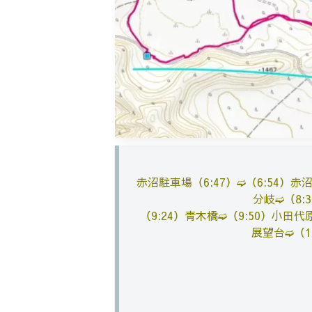
赤沼駐車場（6:47）➫（
6:54）赤
分岐➫（
8:
（9:24）青木橋➫（
9:50）小田
展望台➫（