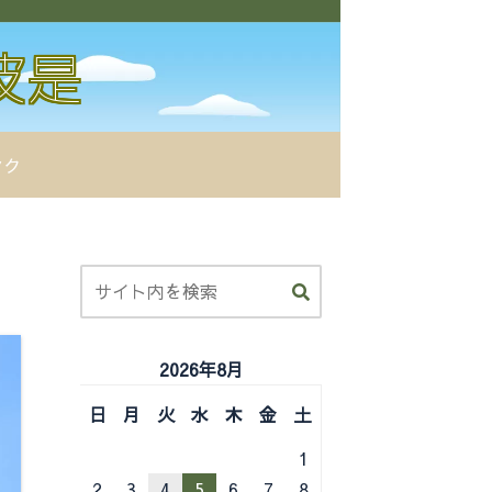
ンク
2026年8月
日
月
火
水
木
金
土
1
2
3
4
5
6
7
8