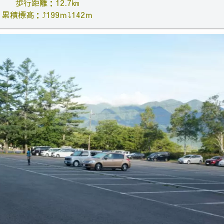
歩行距離：12.7㎞
累積標高：⤴199ｍ⤵142ｍ