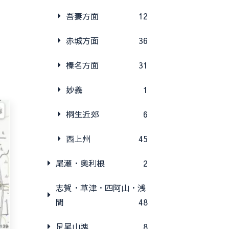
吾妻方面
12
赤城方面
36
榛名方面
31
妙義
1
桐生近郊
6
西上州
45
尾瀬・奥利根
2
志賀・草津・四阿山・浅
間
48
足尾山塊
8