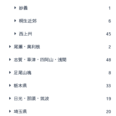
妙義
1
桐生近郊
6
西上州
45
尾瀬・奥利根
2
志賀・草津・四阿山・浅間
48
足尾山塊
8
栃木県
33
日光・那須・筑波
19
埼玉県
20