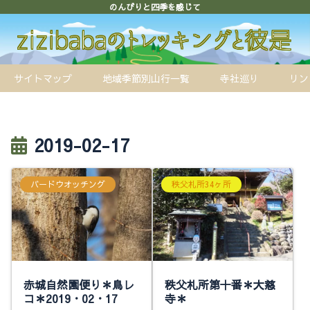
のんびりと四季を感じて
サイトマップ
地域季節別山行一覧
寺社巡り
リン
2019-02-17
バードウオッチング
秩父札所34ヶ所
赤城自然園便り＊鳥レ
秩父札所第十番＊大慈
コ＊2019・02・17
寺＊