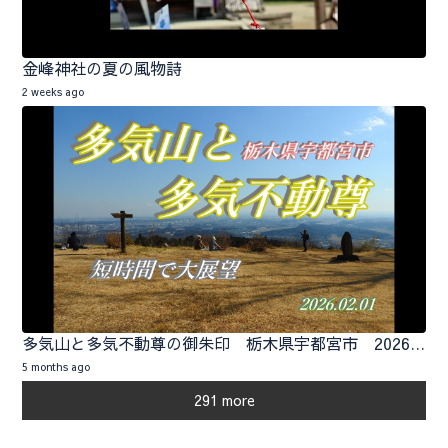
金峰神社の夏の風物詩
2 weeks ago
多気山と多気不動尊の御朱印 栃木県宇都宮市 2026.02.01
5 months ago
291 more