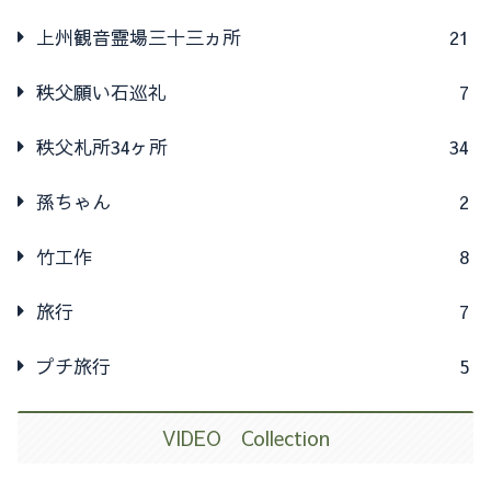
上州観音霊場三十三ヵ所
21
秩父願い石巡礼
7
秩父札所34ヶ所
34
孫ちゃん
2
竹工作
8
旅行
7
プチ旅行
5
VIDEO Collection