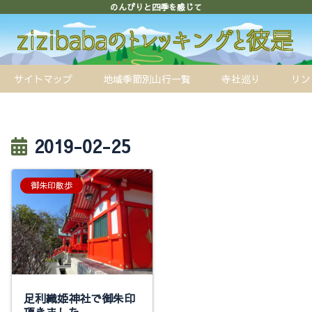
のんびりと四季を感じて
サイトマップ
地域季節別山行一覧
寺社巡り
リン
2019-02-25
御朱印散歩
足利織姫神社で御朱印