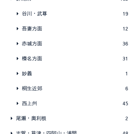
谷川・武尊
19
吾妻方面
12
赤城方面
36
榛名方面
31
妙義
1
桐生近郊
6
西上州
45
尾瀬・奥利根
2
志賀・草津・四阿山・浅間
48