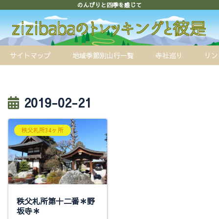
のんびりと四季を感じて
サイトマップ
地域季節別山行一覧
寺社巡り
リン
2019-02-21
秩父札所34ヶ所
秩父札所第十二番＊野
坂寺＊