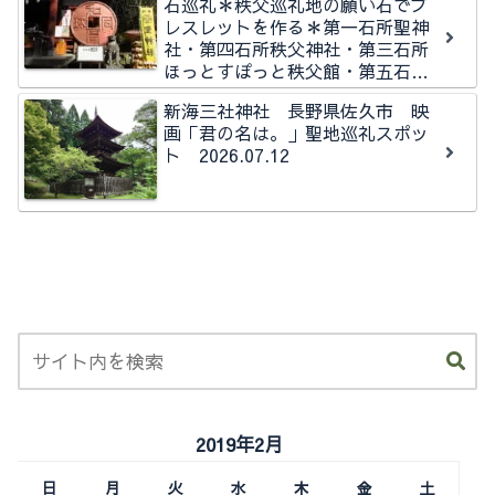
石巡礼＊秩父巡礼地の願い石でブ
レスレットを作る＊第一石所聖神
社・第四石所秩父神社・第三石所
ほっとすぽっと秩父館・第五石所
秩父今宮神社石所
新海三社神社 長野県佐久市 映
画「君の名は。」聖地巡礼スポッ
ト 2026.07.12
2019年2月
日
月
火
水
木
金
土