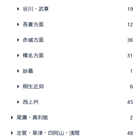
谷川・武尊
19
吾妻方面
12
赤城方面
36
榛名方面
31
妙義
1
桐生近郊
6
西上州
45
尾瀬・奥利根
2
志賀・草津・四阿山・浅間
48